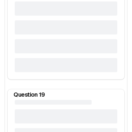
Question
19