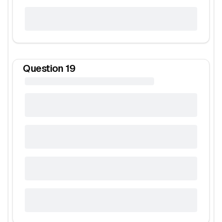
Question
19