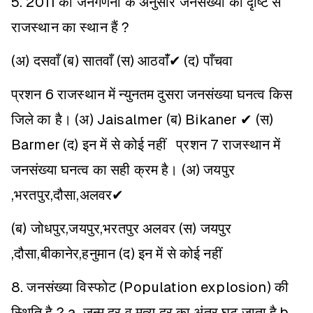
5. 2011 की जनगणना के अनुसार जनसंख्या की दृष्टि से
राजस्थान का स्थान हैं ?
(अ) दसवाँ
(ब) सातवाँ
(स) आठवांँ✔
(द) पाँचवा
प्रशन 6 राजस्थान में न्युनतम दुसरा जनसंख्या घनत्व किस
जिले का है।
(अ) Jaisalmer
(ब) Bikaner ✔
(स)
Barmer
(द) इन में से कोई नहीं
प्रशन 7 राजस्थान में
जनसंख्या घनत्व का सही क्रम है।
(अ) जयपुर
,भरतपुर,दौसा,अलवर✔
(ब) जोधपुर,जयपुर,भरतपुर अलवर
(स) जयपुर
,दौसा,बीकानेर,हनुमान
(द) इन में से कोई नहीं
8. जनसंख्या विस्फोट (Population explosion) की
स्थिति है ?
a. जन्म दर व मृत्यु दर का अंतर घट जाता है
b.