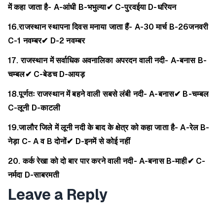
में कहा जाता है-
A-आंधी
B-भभुल्या✔
C-पुरवईया
D-धरियन
16.राजस्थान स्थापना दिवस मनाया जाता हैं-
A-30 मार्च
B-26जनवरी
C-1 नवम्बर✔
D-2 नवम्बर
17. राजस्थान में सर्वाधिक अवनालिका अपरदन वाली नदी-
A-बनास
B-
चम्बल✔
C-बेडच
D-आयड़
18.पूर्णतः राजस्थान में बहने वाली सबसे लंबी नदी-
A-बनास✔
B-चम्बल
C-लूनी
D-काटली
19.जालौर जिले में लूनी नदी के बाद के क्षेत्र को कहा जाता है-
A-रेल
B-
नेड़ा
C- A व B दोनों✔
D-इनमें से कोई नहीं
20. कर्क रेखा को दो बार पार करने वाली नदी-
A-बनास
B-माही✔
C-
नर्मदा
D-साबरमती
Leave a Reply