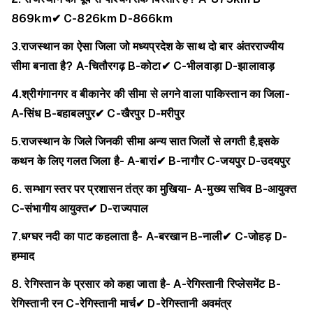
869km✔
C-826km
D-866km
3.राजस्थान का ऐसा जिला जो मध्यप्रदेश के साथ दो बार अंतरराज्यीय
सीमा बनाता है?
A-चितौरगढ़
B-कोटा✔
C-भीलवाड़ा
D-झालावाड़
4.श्रीगंगानगर व बीकानेर की सीमा से लगने वाला पाकिस्तान का जिला-
A-सिंध
B-बहाबलपुर✔
C-खैरपुर
D-मरीपुर
5.राजस्थान के जिले जिनकी सीमा अन्य सात जिलों से लगती है,इसके
कथन के लिए गलत जिला है-
A-बारां✔
B-नागौर
C-जयपुर
D-उदयपुर
6. सम्भाग स्तर पर प्रशासन तंत्र का मुखिया-
A-मुख्य सचिव
B-आयुक्त
C-संभागीय आयुक्त✔
D-राज्यपाल
7.धग्घर नदी का पाट कहलाता है-
A-बरखान
B-नाली✔
C-जोहड़
D-
हम्माद
8. रेगिस्तान के प्रसार को कहा जाता है-
A-रेगिस्तानी रिप्लेसमेंट
B-
रेगिस्तानी रन
C-रेगिस्तानी मार्च✔
D-रेगिस्तानी अवमंत्र