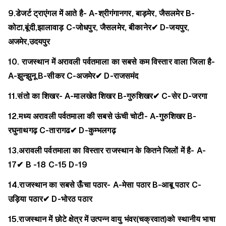
9.डेजर्ट ट्राएंगल में आते है-
A-श्रीगंगानगर, बाड़मेर, जैसलमेर
B-
कोटा,बूंदी,झालावाड़
C-जोधपुर, जैसलमेर, बीकानेर✔
D-जयपुर,
अजमेर,उदयपुर
10. राजस्थान में अरावली पर्वतमाला का सबसे कम विस्तार वाला जिला है-
A-झुन्झुनू
B-सीकर
C-अजमेर✔
D-राजसमंद
11.संतो का शिखर-
A-मालखेत शिखर
B-गुरुशिखर✔
C-सेर
D-जरगा
12.मध्य अरावली पर्वतमाला की सबसे ऊंची चोटी-
A-गुरुशिखर
B-
रघुनाथगढ़
C-तारागढ✔
D-कुम्भलगढ़
13.अरावली पर्वतमाला का विस्तार राजस्थान के कितने जिलों में है-
A-
17✔
B -18
C-15
D-19
14.राजस्थान का सबसे ऊँचा पठार-
A-मेसा पठार
B-आबू पठार
C-
उड़िया पठार✔
D-भोरठ पठार
15.राजस्थान में छोटे क्षेत्र में उत्पन्न वायु भंवर(चक्रवात)को स्थानीय भाषा