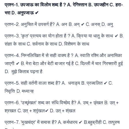
प्रश्न-1. उपजाऊ का विलोम शब्द है ? A. रेगिस्तान B. उपजहीन C. हरा-
भरा D. अनुपजाऊ ✔
प्रश्न-2. अनुचित में उपसर्ग है? A. अन B. अन् ✔ C. अनस् D. अनु
प्रश्न-3. 'कृत' प्रत्यय का योग होता है ? A. क्रिया या धातु के साथ ✔ B.
संज्ञा के साथ C. सर्वनाम के साथ D. विशेषण के साथ
प्रश्न-4. निम्नलिखित में से सही वाक्य है ? A. स्वाति रश्मि और अनामिका
जाएगी ✔ B. मेरा बेटा और बेटी बाजार गई है C. दिल्ली में चार गिरफ्तारी हुई
D. मुझे किताब पढ़ना है
प्रश्न-5. सही वर्तनी वाला शब्द है? A. धनाड्य B. प्रज्वलित ✔ C.
निवृत्ति D. मध्यान्ह
प्रश्न-6. 'उच्छृंखल' शब्द का संधि विच्छेद है? A. उच् + छ्ंखल B. उत् +
श्रखल C. उत् + श्रृंखल✔ D. उत् + श्ंखल
प्रश्न-7. 'मुखचंद्र' में समास है? A. कर्मधारय ✔ B.बहुब्रीही C. तत्पुरुष