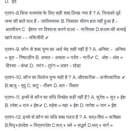
D. द्वंद
प्रश्न-8.किस वाक्यांश के लिए सही शब्द लिखा गया है ? A. जिसको पूर्व
जन्म की बातें याद हैं - जातिस्मरक B. जिसका यौवन क्षत नहीं हुआ है -
क्षतयौवन C. ईश्वर पर विश्वास करने वाला - नास्तिक D.कलम की कमाई
खाने वाला - - मसिजीवी ✔
प्रश्न-9. कौन से शब्द युग्म का अर्थ भेद सही नहीं है ? A. अनिष्ट - अनिष्ठ
= बुरा - निष्ठाहीन B. अचल - अचला = पर्वत - नारी✔ C. अंश - अंस =
हिस्सा - कंधा D. तरंग - तुरंग = लहर - घोड़ा
प्रश्न-10. कौन सा विलोम युग्म सही है ? A. औपचारिक - अनौपचारिक ✔
B.ऋजु - मृदु C. कटु - तीक्ष्ण D. क्षत - विक्षत
प्रश्न-11. इनमें से कौन सा संधि विच्छेद सही नहीं है? A. सुरेश = सुर + ईश
B. रमेश = राम + ईश✔ C. महेश = महा + ईश D. नागेश = नाग + ईश
प्रश्न-12. इनमे से कौन सा संधि शब्द गलत है ? A. सत्+शिव = सच्छिव
B.पितृ+उपदेश = पित्रुपदेश C.सत् + धर्म = सद्धर्म D.सत् + मार्ग =