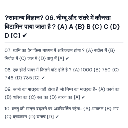
?सामान्य विज्ञान?
06. नीम्बू और संतरे में कौनसा
विटामिन पाया जाता है ? {A} A {B} B {C} C {D}
D [C] ✔
07. ध्वनि का वेग किस माध्यम में अधिकतम होगा ? {A} स्टील में {B}
निर्वात में {C} जल में {D} वायु में [A] ✔
08. एक हॉर्स पावर में कितने वॉट होते है ? {A} 1000 {B} 750 {C}
746 {D} 785 [C] ✔
09. ऊर्जा का मात्रक वही होता है जो निम्न का मात्रक है- {A} कार्य का
{B} शक्ति का {C} बल का {D} त्वरण का [A] ✔
10. वस्तु की मात्रा बदलने पर अपरिवर्तित रहेगा- {A} आयतन {B} भार
{C} द्रव्यमान {D} घनत्व [D] ✔