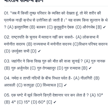
भारतीय सामान्य ज्ञान
01. "जब मैं किसी तुच्छ परिवार के व्यक्ति को देखता हूं, तो मेरे शरीर की
प्रत्येक नाड़ी क्रोध से उत्तेजित हो जाती है।" यह वाक्य किस सुल्तान के थे
? {A} इल्तुतमिश {B} बलबन {C} कुतुबुद्दीन ऐबक {D} औरंगजेब [B] ✔
02. राष्ट्रपति के चुनाव में मतदान नहीं कर सकते- {A} लोकसभा में
मनोनीत सदस्य {B} राज्यसभा में मनोनीत सदस्य {C}विधान परिषद सदस्य
{D} उपर्युक्त सभी [D] ✔
03. जहांगीर ने किस सिख गुरु को मौत की सजा सुनाई ? {A} गुरु नानक
{B} गुरु अर्जुनदेव {C} गुरु तेगबहादुर {D} गुरु रामदास [B] ✔
04. नर्मदा व ताप्ती नदियों के बीच स्थित पर्वत है- {A} नीलगिरी {B}
अरावली {C} सतपुड़ा {D} विंध्याचल [C] ✔
05. एक घण्टे में सूर्य कितने डिग्री देशान्तर पार कर लेता है ? {A} 10°
{B} 4° {C} 15° {D} 60° [C] ✔