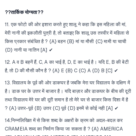
??तार्किक योग्यता??
11. एक फोटो की ओर इशारा करते हुए शालू ने कहा कि इस महिला की मां,
मेरी नानी की इकलौती पुत्री है, तो बताइए कि शालू उस तस्वीर में महिला से
किस प्रकार संबंधित है ? {A} बहन {B} मां या मौसी {C} मामी या चाची
{D} नानी या नातिन [A] ✔
12. A व B बहनें हैं, C, A का भाई है, D, E का भाई है। यदि E, B की बेटी
है, तो D की मौसी कौन है ? {A} E {B} C {C} A {D} B [C] ✔
13. विद्यालय के पूर्व की ओर डाकघर है जबकि मेरा घर विद्यालय के दक्षिण में
है। डाक घर के उत्तर में बाजार है। यदि बाज़ार और डाकघर के बीच की दूरी
तथा विद्यालय मेरे घर की दूरी समान है तो मेरे घर से बाजार किस दिशा में है
? {A} उत्तर-पूर्व {B} उत्तर {C} पूर्व {D} इनमें से कोई नही [A] ✔
14.निम्नलिखित में से किस शब्द के अक्षरों के क्रम को अदल-बदल कर
CRAMEIA शब्द का निर्माण किया जा सकता है ? {A} AMERICA