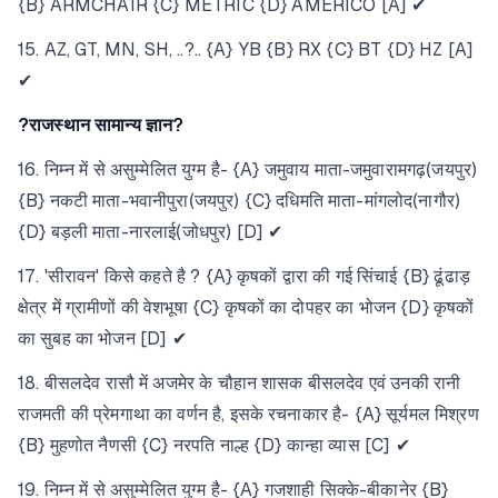
{B} ARMCHAIR {C} METRIC {D} AMERICO [A] ✔
15. AZ, GT, MN, SH, ..?.. {A} YB {B} RX {C} BT {D} HZ [A]
✔
?राजस्थान सामान्य ज्ञान?
16. निम्न में से असुम्मेलित युग्म है- {A} जमुवाय माता-जमुवारामगढ़(जयपुर)
{B} नकटी माता-भवानीपुरा(जयपुर) {C} दधिमति माता-मांगलोद(नागौर)
{D} बड़ली माता-नारलाई(जोधपुर) [D] ✔
17. 'सीरावन' किसे कहते है ? {A} कृषकों द्वारा की गई सिंचाई {B} ढूंढाड़
क्षेत्र में ग्रामीणों की वेशभूषा {C} कृषकों का दोपहर का भोजन {D} कृषकों
का सुबह का भोजन [D] ✔
18. बीसलदेव रासौ में अजमेर के चौहान शासक बीसलदेव एवं उनकी रानी
राजमती की प्रेमगाथा का वर्णन है, इसके रचनाकार है- {A} सूर्यमल मिश्रण
{B} मुहणोत नैणसी {C} नरपति नाल्ह {D} कान्हा व्यास [C] ✔
19. निम्न में से असुम्मेलित युग्म है- {A} गजशाही सिक्के-बीकानेर {B}