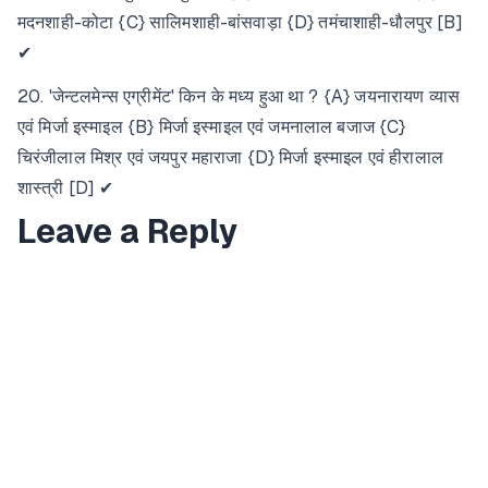
मदनशाही-कोटा {C} सालिमशाही-बांसवाड़ा {D} तमंचाशाही-धौलपुर [B]
✔
20. 'जेन्टलमेन्स एग्रीमेंट' किन के मध्य हुआ था ? {A} जयनारायण व्यास
एवं मिर्जा इस्माइल {B} मिर्जा इस्माइल एवं जमनालाल बजाज {C}
चिरंजीलाल मिश्र एवं जयपुर महाराजा {D} मिर्जा इस्माइल एवं हीरालाल
शास्त्री [D] ✔
Leave a Reply