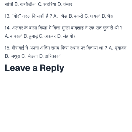
सांची B. कथौङी✅ C. सहरिया D. कंजर
13. "गीर" नस्ल किसकी है ? A. भैङ B. बकरी C. गाय✅ D. भैंस
14. अलबर के बाला किला में किस मुगल बादशाह ने एक रात गुजारी थी ?
A. बाबर✅ B. हुमायूं C. अकबर D. जंहागीर
15. मीराबाई ने अपना अंतिम समय किस स्थान पर बिताया था ? A. वृंदावन
B. मथुरा C. मेङता D. द्वारिका✅
Leave a Reply