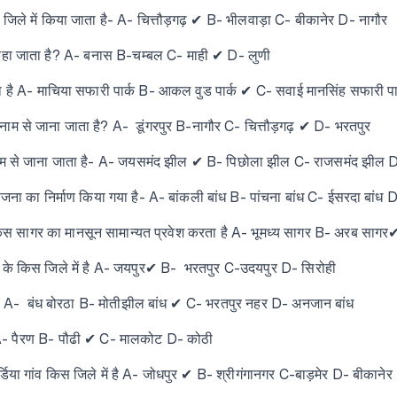
िले में किया जाता है- A- चित्तौड़गढ़ ✔ B- भीलवाड़ा C- बीकानेर D- नागौर
कहा जाता है? A- बनास B-चम्बल C- माही ✔ D- लुणी
ा है A- माचिया सफारी पार्क B- आकल वुड पार्क ✔ C- सवाई मानसिंह सफारी पार
नाम से जाना जाता है? A- डूंगरपुर B-नागौर C- चित्तौड़गढ़ ✔ D- भरतपुर
ाम से जाना जाता है- A- जयसमंद झील ✔ B- पिछोला झील C- राजसमंद झील 
जना का निर्माण किया गया है- A- बांकली बांध B- पांचना बांध C- ईसरदा बांध 
म किस सागर का मानसून सामान्यत प्रवेश करता है A- भूमध्य सागर B- अरब सागर✔
 के किस जिले में है A- जयपुर✔ B- भरतपुर C-उदयपुर D- सिरोही
 A- बंध बोरठा B- मोतीझील बांध ✔ C- भरतपुर नहर D- अनजान बांध
ै A- पैरण B- पौढी ✔ C- मालकोट D- कोठी
या गांव किस जिले में है A- जोधपुर ✔ B- श्रीगंगानगर C-बाड़मेर D- बीकानेर