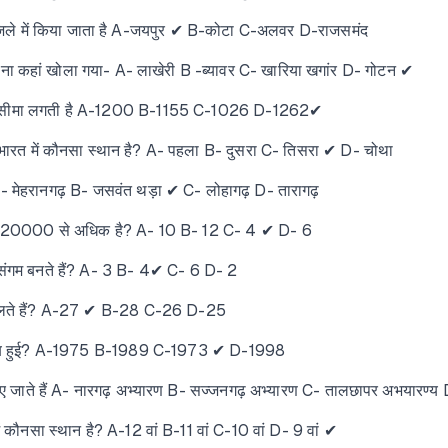
जिले में किया जाता है A-जयपुर ✔ B-कोटा C-अलवर D-राजसमंद
ना कहां खोला गया- A- लाखेरी B -ब्यावर C- खारिया खगांर D- गोटन ✔
नी सीमा लगती है A-1200 B-1155 C-1026 D-1262✔
का भारत में कौनसा स्थान है? A- पहला B- दुसरा C- तिसरा ✔ D- चोथा
A- मेहरानगढ़ B- जसवंत थड़ा ✔ C- लोहागढ़ D- तारागढ़
्रफल 20000 से अधिक है? A- 10 B- 12 C- 4 ✔ D- 6
णी संगम बनते हैं? A- 3 B- 4✔ C- 6 D- 2
िन चलते हैं? A-27 ✔ B-28 C-26 D-25
आत कब हुई? A-1975 B-1989 C-1973 ✔ D-1998
पाए जाते हैं A- नारगढ़ अभ्यारण B- सज्जनगढ़ अभ्यारण C- तालछापर अभयारण्
में कौनसा स्थान है? A-12 वां B-11 वां C-10 वां D- 9 वां ✔