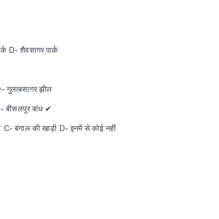
्क D- शैवसागर पार्क
D- गुलाबसागर झील
D- बीसलपुर बांध ✔
 C- बंगाल की खाड़ी D- इनमें से कोई नहीं