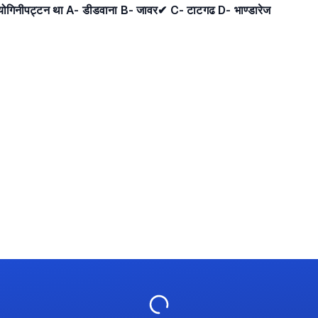
 योगिनीपट्टन था A- डीडवाना B- जावर✔ C- टाटगढ D- भाण्डारेज