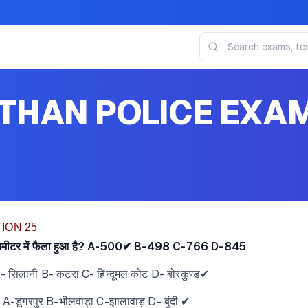
THAN POLICE EXA
ION 25
ग किलोमीटर में फैला हुआ है? A-500✔ B-498 C-766 D-845
ै A- सिलानी B- कटरा C- हिन्दूमल कोट D- बोरकुण्ड✔
ै- A-डूगरपुर B-भीलवाड़ा C-झालावाड़ D- बुंदी ✔