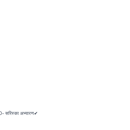
य D- सरिस्का अभ्यारण✔