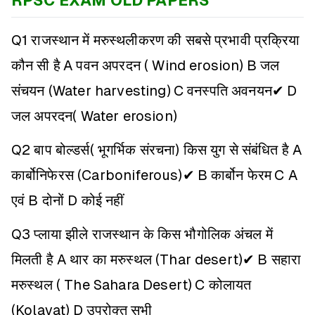
RPSC EXAM OLD PAPERS
Q1 राजस्थान में मरुस्थलीकरण की सबसे प्रभावी प्रक्रिया
कौन सी है
A पवन अपरदन ( Wind erosion)
B जल
संचयन (Water harvesting)
C वनस्पति अवनयन✔
D
जल अपरदन( Water erosion)
Q2 बाप बोल्डर्स( भूगर्भिक संरचना) किस युग से संबंधित है
A
कार्बोनिफेरस (Carboniferous)✔
B कार्बोन फेरम
C A
एवं B दोनों
D कोई नहीं
Q3 प्लाया झीले राजस्थान के किस भौगोलिक अंचल में
मिलती है
A थार का मरुस्थल (Thar desert)✔
B सहारा
मरुस्थल ( The Sahara Desert)
C कोलायत
(Kolayat)
D उपरोक्त सभी