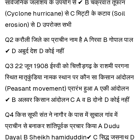
सार्वजनिक जलाशय के उपयोग से ✔
B चक्रवात तूफान
(Cyclone hurricane) से
C मिट्टी के कटाव (Soil
erosion) से
D उपरोक्त सभी
Q2 करौली जिले का प्राचीन नाम है
A गिरवा
B गोपाल पाल
✔
D अबुर्द देश
D कोई नहीं
Q3 22 जून 1908 ईस्वी को चित्तौड़गढ़ के राशमी परगना
स्थित मातृकुंडिया नामक स्थान पर कौन सा किसान आंदोलन
(Peasant movement) प्रारंभ हुआ
A एकी आंदोलन
✔
B अलवर किसान आंदोलन
C A व B दोनो
D कोई नहीं
Q4 किस सूफी संत ने नागौर के पास में सुचाल गांव में
प्राचीन से बनाकर शांतिपूर्वक प्रचार किया
A Dudu
Dayal
B Sheikh hamiduddin✔
C सिद्ध जसनाथ
D