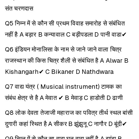
संत चरणदास
Q5 निम्न में से कौन सी प्रथम विवाह समारोह से संबंधित
नहीं है
A बड़ार
B कन्यावाल
C बड़ीपडला
D पानी वाडा✔
Q6 इंडियन मोनालिसा के नाम से जाने जाने वाला चित्र
राजस्थान की किस चित्र शैली से संबंधित है
A Alwar
B
Kishangarh✔
C Bikaner
D Nathdwara
Q7 वाद्य यंत्र ( Musical instrument) टामक का
संबंध क्षेत्र से है
A मेवात ✔
B मेवाड़
C हाडोती
D ढाणी
Q8 लोक देवता तेजाजी महाराज का पवित्र तीर्थ स्थल बांसी
दुगारी कहां स्थित है
A सीकर
B झुंझुनू
C नागौर
D बूंदी✔
Q9 निम्न में से कौन सा वाद्य घन वाद्य नहीं है
A झांझ
B