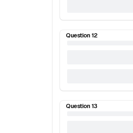
Question
12
Question
13