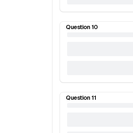
Question
10
Question
11