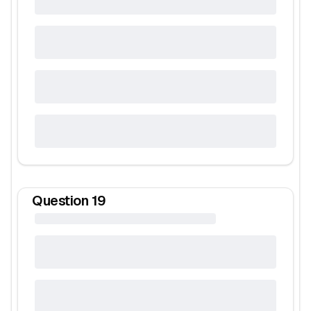
Question
19