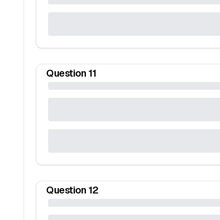
Question
11
Question
12