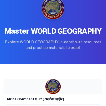
Master WORLD GEOGRAPHY
Explore WORLD GEOGRAPHY in-depth with resources
and practice materials to excel.
Africa Continent Quiz ( अफ्रीका महाद्वीप )