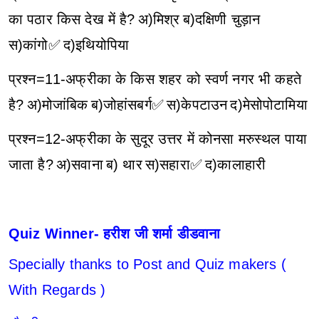
का पठार किस देख में है?
अ)मिश्र
ब)दक्षिणी चुड़ान
स)कांगो✅
द)इथियोपिया
प्रश्न=11-अफ्रीका के किस शहर को स्वर्ण नगर भी कहते
है?
अ)मोजांबिक
ब)जोहांसबर्ग✅
स)केपटाउन
द)मेसोपोटामिया
प्रश्न=12-अफ्रीका के सुदूर उत्तर में कोनसा मरुस्थल पाया
जाता है?
अ)सवाना
ब) थार
स)सहारा✅
द)कालाहारी
Quiz Winner- हरीश जी शर्मा डीडवाना
Specially thanks to Post and Quiz makers (
With Regards )