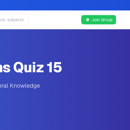
Join Group
s Quiz 15
neral Knowledge