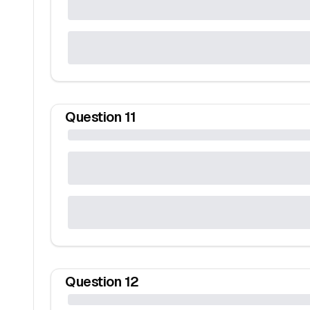
Question
11
Question
12