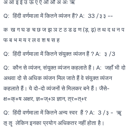
अ आ इ ई उ ऊ ए ऐ ओ औ अं अः ऋ
Q: हिंदी वर्णमाला में कितने व्यंजन हैं?
A: 33 /३३ --
क ख ग घ ङ च छ ज झ ञ ट ठ ड ढ ण (ड़, ढ़) त थ द ध न प
फ ब भ म य र ल व श ष स ह
Q: हिंदी वर्णमाला में कितने संयुक्त व्यंजन हैं ?
A: ३ /3
Q: कौन से व्यंजन, संयुक्त व्यंजन कहलाते हैं।
A: जहाँ भी दो
अथवा दो से अधिक व्यंजन मिल जाते हैं वे संयुक्त व्यंजन
कहलाते हैं। ये दो-दो व्यंजनों से मिलकर बने हैं। जैसे-
क्ष=क्+ष अक्षर, ज्ञ=ज्+ञ ज्ञान, त्र=त्+र
Q: हिंदी वर्णमाला में कितने अन्य स्वर हैं ?
A: 3 /३ - ॠ
ऌ ॡ लेकिन इनका प्रयोग अधिकतर नहीं होता है।