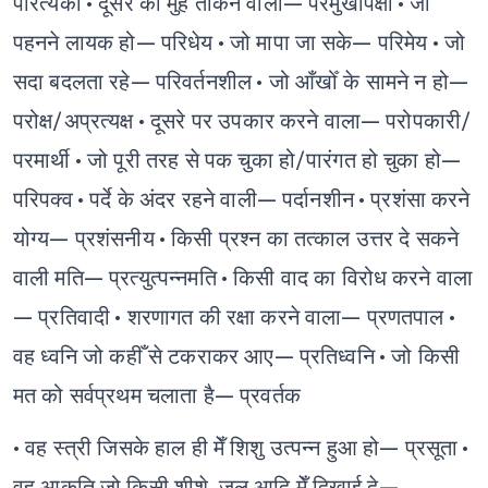
परित्यका
• दूसरे का मुँह ताकने वाला— परमुखापेक्षी
• जो
पहनने लायक हो— परिधेय
• जो मापा जा सके— परिमेय
• जो
सदा बदलता रहे— परिवर्तनशील
• जो आँखोँ के सामने न हो—
परोक्ष/अप्रत्यक्ष
• दूसरे पर उपकार करने वाला— परोपकारी/
परमार्थी
• जो पूरी तरह से पक चुका हो/पारंगत हो चुका हो—
परिपक्व
• पर्दे के अंदर रहने वाली— पर्दानशीन
• प्रशंसा करने
योग्य— प्रशंसनीय
• किसी प्रश्न का तत्काल उत्तर दे सकने
वाली मति— प्रत्युत्पन्नमति
• किसी वाद का विरोध करने वाला
— प्रतिवादी
• शरणागत की रक्षा करने वाला— प्रणतपाल
•
वह ध्वनि जो कहीँ से टकराकर आए— प्रतिध्वनि
• जो किसी
मत को सर्वप्रथम चलाता है— प्रवर्तक
• वह स्त्री जिसके हाल ही मेँ शिशु उत्पन्न हुआ हो— प्रसूता
•
वह आकृति जो किसी शीशे, जल आदि मेँ दिखाई दे—