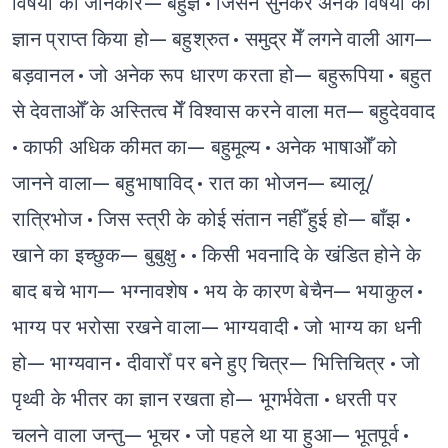
विषयोँ का जानकार— बहुज्ञ
• जिसने सुनकर अनेक विषयोँ का
ज्ञान प्राप्त किया हो— बहुश्रुत
• समुद्र मेँ लगने वाली आग—
बड़वानल
• जो अनेक रूप धारण करता हो— बहुरूपिया
• बहुत
से देवताओँ के अस्तित्व मेँ विश्वास करने वाला मत— बहुदेववाद
• काफी अधिक कीमत का— बहुमूल्य
• अनेक भाषाओँ को
जानने वाला— बहुभाषाविद्
• रात का भोजन— ब्यालू/
रात्रिभोज
• जिस स्त्री के कोई संतान नहीँ हुई हो— बाँझ
•
खाने का इच्छुक— बुबुक्षु
•
• किसी भवनादि के खंडित होने के
बाद बचे भाग— भग्नावशेष
• भय के कारण बेचैन— भयाकुल
•
भाग्य पर भरोसा रखने वाला— भाग्यवादी
• जो भाग्य का धनी
हो— भाग्यवान
• दीवारोँ पर बने हुए चित्र— भित्तिचित्र
• जो
पृथ्वी के भीतर का ज्ञान रखता हो— भूगर्भवेता
• धरती पर
चलने वाला जन्तु— भूचर
• जो पहले था या हुआ— भूतपूर्व
•