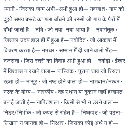
ध्यानी
• जिसका जन्म अभी–अभी हुआ हो— नवजात
• गाय को
दुहते समय बछड़े का गला बाँधने की रस्सी जो गाय के पैरोँ मेँ
बाँधी जाती है— नवि
• जो नया–नया आया है— नवागंतुक
•
जिसका उदय हाल ही मेँ हुआ है— नवोदित
• जो आकाश मेँ
विचरण करता है— नभचर
• सम्मान मेँ दी जाने वाली भेँट—
नजराना
• जिस स्त्री का विवाह अभी हुआ हो— नवोढ़ा
• ईश्वर
मेँ विश्वास न रखने वाला— नास्तिक
• पुराना घाव जो रिसता
रहता हो— नासूर
• जो नष्ट होने वाला हो— नाशवान/नश्वर
•
नरक के योग्य— नारकीय
• वह स्थान या दुकान जहाँ हजामत
बनाई जाती है— नापितशाला
• किसी से भी न डरने वाला—
निडर/निर्भीक
• जो कपट से रहित है— निष्कपट
• जो पढ़ना–
लिखना न जानता हो— निरक्षर
• जिसका कोई अर्थ न हो—