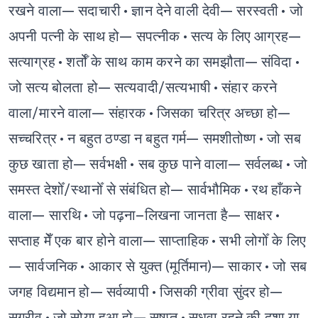
रखने वाला— सदाचारी
• ज्ञान देने वाली देवी— सरस्वती
• जो
अपनी पत्नी के साथ हो— सपत्नीक
• सत्य के लिए आग्रह—
सत्याग्रह
• शर्तोँ के साथ काम करने का समझौता— संविदा
•
जो सत्य बोलता हो— सत्यवादी/सत्यभाषी
• संहार करने
वाला/मारने वाला— संहारक
• जिसका चरित्र अच्छा हो—
सच्चरित्र
• न बहुत ठण्डा न बहुत गर्म— समशीतोष्ण
• जो सब
कुछ खाता हो— सर्वभक्षी
• सब कुछ पाने वाला— सर्वलब्ध
• जो
समस्त देशोँ/स्थानोँ से संबंधित हो— सार्वभौमिक
• रथ हाँकने
वाला— सारथि
• जो पढ़ना–लिखना जानता है— साक्षर
•
सप्ताह मेँ एक बार होने वाला— साप्ताहिक
• सभी लोगोँ के लिए
— सार्वजनिक
• आकार से युक्त (मूर्तिमान)— साकार
• जो सब
जगह विद्यमान हो— सर्वव्यापी
• जिसकी ग्रीवा सुंदर हो—
सुग्रीव
• जो सोया हुआ हो— सुषुप्त
• सधवा रहने की दशा या