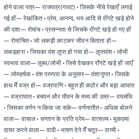
होने वाला पत्र— राजपत्र(गजट)
• जिसके नीचे रेखाएँ लगाई
गई होँ— रेखांकित
• प्रेम, आनन्द, भय आदि से रोँगटे खड़े होने
की दशा— रोमांच
• प्रसन्नता से जिसके रोँगटे खड़े हो गए होँ
— रोमांचित
• जो लकड़ी काटकर जीवन बिताता हो—
लकड़हारा
• जिसका वंश लुप्त हो गया हो— लुप्तवंश
• लोभी
स्वभाव वाला— लुब्ध/लोभी
• जिसे देखकर रोँगटे खड़े होँ जाएँ
— लोमहर्षक
• वंश परम्परा के अनुसार— वंशानुगत
• जिसके
हाथ मेँ वज्र हो— वज्रपाणि
• बहुत ही कठोर और बड़ा आघात
— वज्राघात
• बचपन और यौवन के मध्य की उम्र— वयसंधि
• जिसका वर्णन न किया जा सके— वर्णनातीत
• अधिक बोलने
वाला— वाचाल
• सन्तान के प्रति प्रेम— वात्सल्य
• मुकदमा
दायर करने वाला— वादी
• भाषण देने मेँ चतुर— वाग्मी
•