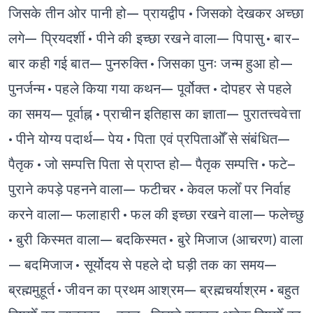
जिसके तीन ओर पानी हो— प्रायद्वीप
• जिसको देखकर अच्छा
लगे— प्रियदर्शी
• पीने की इच्छा रखने वाला— पिपासु
• बार–
बार कही गई बात— पुनरुक्ति
• जिसका पुनः जन्म हुआ हो—
पुनर्जन्म
• पहले किया गया कथन— पूर्वोक्त
• दोपहर से पहले
का समय— पूर्वाह्न
• प्राचीन इतिहास का ज्ञाता— पुरातत्त्ववेत्ता
• पीने योग्य पदार्थ— पेय
• पिता एवं प्रपिताओँ से संबंधित—
पैतृक
• जो सम्पत्ति पिता से प्राप्त हो— पैतृक सम्पत्ति
• फटे–
पुराने कपड़े पहनने वाला— फटीचर
• केवल फलोँ पर निर्वाह
करने वाला— फलाहारी
• फल की इच्छा रखने वाला— फलेच्छु
• बुरी किस्मत वाला— बदकिस्मत
• बुरे मिजाज (आचरण) वाला
— बदमिजाज
• सूर्योदय से पहले दो घड़ी तक का समय—
ब्रह्ममुहूर्त
• जीवन का प्रथम आश्रम— ब्रह्मचर्याश्रम
• बहुत