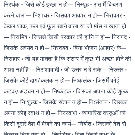
निरर्थक
• जिसे कोई इच्छा न हो— निस्पृह
• रात मेँ विचरण
करने वाला— निशाचर
• जिसका आकार न हो— निराकार
•
केवल शाक, फल एवं फूल खाने वाला या जो मांस न खाता हो
— निरामिष
• जिससे किसी प्रकार की हानि न हो— निरापद
•
जिसके अवयव न हो— निरवयव
• बिना भोजन (आहार) के—
निराहार
• जो यह मानता है कि संसार मेँ कुछ भी अच्छा होने की
आशा नहीँ है— निराशावादी
• जो उत्तर न दे सके— निरुत्तर
•
जिसके कोई दाग/कलंक न हो— निष्कलंक
• जिसमेँ कोई
कंटक/अड़चन न हो— निष्कंटक
• जिसका अपना कोई शुल्क
न हो— निःशुल्क
• जिसके संतान न हो— निःसंतान
• जिसका
अपना कोई स्वार्थ न हो— निस्स्वार्थ
• व्यापारिक वस्तुओँ को
किसी दूसरे देश मेँ भेजने का कार्य— निर्यात
• जिसको देश से
निकाल दिया गया हो— निर्वासित
• बिना किसी बाधा के—