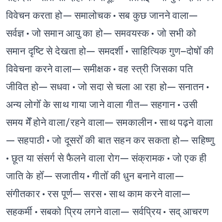
विवेचन करता हो— समालोचक
• सब कुछ जानने वाला—
सर्वज्ञ
• जो समान आयु का हो— समवयस्क
• जो सभी को
समान दृष्टि से देखता हो— समदर्शी
• साहित्यिक गुण–दोषोँ की
विवेचना करने वाला— समीक्षक
• वह स्त्री जिसका पति
जीवित हो— सधवा
• जो सदा से चला आ रहा हो— सनातन
•
अन्य लोगोँ के साथ गाया जाने वाला गीत— सहगान
• उसी
समय मेँ होने वाला/रहने वाला— समकालीन
• साथ पढ़ने वाला
— सहपाठी
• जो दूसरोँ की बात सहन कर सकता हो— सहिष्णु
• छूत या संसर्ग से फैलने वाला रोग— संक्रामक
• जो एक ही
जाति के होँ— सजातीय
• गीतोँ की धुन बनाने वाला—
संगीतकार
• रस पूर्ण— सरस
• साथ काम करने वाला—
सहकर्मी
• सबको प्रिय लगने वाला— सर्वप्रिय
• सद् आचरण