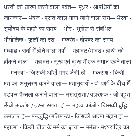
धरती को धारण करने वाला पर्वत— भूधर
• औषधियोँ का
जानकार— भेषज
• प्रातःकाल गाया जाने वाला राग— भैरवी
•
सूर्योदय के पहले का समय— भोर
• भूगोल से संबंधित—
भौगोलिक
• फूलोँ का रस— मकरंद
• दोपहर का समय—
मध्याह्न
• सर्दी मेँ होने वाली वर्षा— महावट/मावठ
• हाथी को
हाँकने वाला— महावत
• सुख एवं दुःख मेँ एक समान रहने वाला
— मनस्वी
• जिसकी आँखेँ मगर जैसी हो— मकराक्ष
• किसी
मत का अनुसरण करने वाला— मतानुयायी
• दो पक्षोँ के बीच मेँ
पड़कर फैसला कराने वाला— मखत्राता/यज्ञरक्षक
• जो बहुत
ऊँची अकांक्षा/इच्छा रखता हो— महत्वाकांक्षी
• जिसकी बुद्धि
कमजोर है— मन्दबुद्धि/मतिमान्द्य
• जिसकी आत्मा महान हो—
महात्मा
• किसी चीज के मर्म का ज्ञाता— मर्मज्ञ
• मध्यरात्रि का