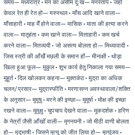
समय— मध्यरात्र
• मन का असीम दुःख— मनस्ताप
• जहाँ
केवल रेत ही रेत हो— मरुस्थल
• माँस आदि खाने वाला—
माँसाहारी
• माह मेँ होने वाला— मासिक
• माता की हत्या करने
वाला— मातृहंता
• कम खाने वाला— मिताहारी
• कम खर्च
करने वाला— मितव्ययी
• जो असत्य बोलता हो— मिथ्यावादी
•
जिस स्त्री की आँखेँ मछली के समान होँ— मीनाक्षी
• थोड़ा
खिला हुआ फूल— मुकुल
• शुभ कार्य हेतु निकाला गया समय—
मुहूर्त
• दिल खोलकर कहना— मुक्तकंठ
• मुद्रा का अधिक
चलन/प्रसार— मुद्रास्फीति
• मरणासन्न अवस्थावाला/शक्ति
के अनुसार— मुमूषु
• मरने की इच्छा— मुमूर्षा
• मोक्ष की इच्छा
रखने वाला— मुमुक्षु
• चुपचाप देखने वाला— मूकदर्शक
• हरिण
के नेत्रोँ जैसी आँखोँ वाली— मृगनयनी
• जो मीठी वाणी बोलता
हो— मृदुभाषी
• जिसने मृत्यु को जीत लिया हो— मृत्युंजय
•