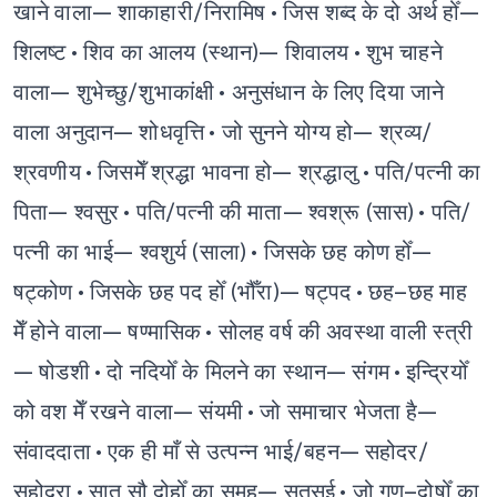
खाने वाला— शाकाहारी/निरामिष
• जिस शब्द के दो अर्थ होँ—
शिलष्ट
• शिव का आलय (स्थान)— शिवालय
• शुभ चाहने
वाला— शुभेच्छु/शुभाकांक्षी
• अनुसंधान के लिए दिया जाने
वाला अनुदान— शोधवृत्ति
• जो सुनने योग्य हो— श्रव्य/
श्रवणीय
• जिसमेँ श्रद्धा भावना हो— श्रद्धालु
• पति/पत्नी का
पिता— श्वसुर
• पति/पत्नी की माता— श्वश्रू (सास)
• पति/
पत्नी का भाई— श्वशुर्य (साला)
• जिसके छह कोण होँ—
षट्कोण
• जिसके छह पद होँ (भौँरा)— षट्पद
• छह–छह माह
मेँ होने वाला— षण्मासिक
• सोलह वर्ष की अवस्था वाली स्त्री
— षोडशी
• दो नदियोँ के मिलने का स्थान— संगम
• इन्द्रियोँ
को वश मेँ रखने वाला— संयमी
• जो समाचार भेजता है—
संवाददाता
• एक ही माँ से उत्पन्न भाई/बहन— सहोदर/
सहोदरा
• सात सौ दोहोँ का समूह— सतसई
• जो गुण–दोषोँ का