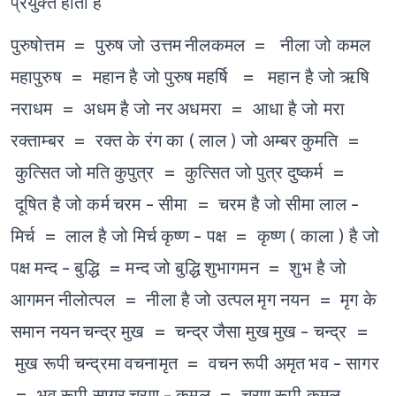
प्रयुक्त होता है
पुरुषोत्तम = पुरुष जो उत्तम
नीलकमल = नीला जो कमल
महापुरुष = महान है जो पुरुष
महर्षि = महान है जो ऋषि
नराधम = अधम है जो नर
अधमरा = आधा है जो मरा
रक्ताम्बर = रक्त के रंग का ( लाल ) जो अम्बर
कुमति =
कुत्सित जो मति
कुपुत्र = कुत्सित जो पुत्र
दुष्कर्म =
दूषित है जो कर्म
चरम - सीमा = चरम है जो सीमा
लाल -
मिर्च = लाल है जो मिर्च
कृष्ण - पक्ष = कृष्ण ( काला ) है जो
पक्ष
मन्द - बुद्धि = मन्द जो बुद्धि
शुभागमन = शुभ है जो
आगमन
नीलोत्पल = नीला है जो उत्पल
मृग नयन = मृग के
समान नयन
चन्द्र मुख = चन्द्र जैसा मुख
मुख - चन्द्र =
मुख रूपी चन्द्रमा
वचनामृत = वचन रूपी अमृत
भव - सागर
= भव रूपी सागर
चरण - कमल = चरण रूपी कमल