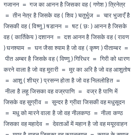
गजानन = गज का आनन है जिसका वह ( गणेश )
त्रिनेत्र
= तीन नेत्र है जिसके वह ( शिव )
चतुर्भुज = चार भुजाएँ है
जिसकी वह ( विष्णु )
षडानन = षट ( छः ) आनन है जिसके
वह ( कार्तिकेय )
दशानन = दश आनन है जिसके वह ( रावण
)
घनश्याम = घन जैसा श्याम है जो वह ( कृष्ण )
पीताम्बर =
पीत अम्बर है जिसके वह ( विष्णु )
गिरिधर = गिरी को धारण
करने वाला है जो वह
मुरारी = मुर का अरि है जो वह
आशुतोष
= आशु ( शीघ्र ) प्रसन्न होता है जो वह
निललोहित =
नीला है लहू जिसका वह
वज्रपाणि = वज्र है पाणि में
जिसके वह
सुग्रीव = सुन्दर है ग्रीवा जिसकी वह
मधुसूदन
= मधु को मारने वाला है जो वह
नीलकण्ठ = नीला कण्ठ
जिसका वह
महादेव = देवताओं में महान है जो वह
मयूरवाहन
= मयूर है वाहन जिसका वह
कमलनयन = कमल के समान