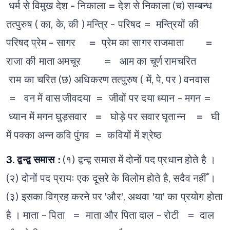
धर्म से विमुख
देश - निकाला = देश से निकाला
(च) सम्बन्ध
तत्पुरुष ( का, के, की )
मन्त्रि - परिषद = मन्त्रियों की
परिषद
प्रेम - सागर = प्रेम का सागर
राजमाता =
राजा की माता
अमचूर = आम का चूर्ण
रामचरित
राम का चरित
(छ) अधिकरण तत्पुरुष ( में, पे, पर )
वनवास
= वन में वास
जीवदया = जीवों पर दया
ध्यान - मगन =
ध्यान में मगन
घुड़सवार = घोड़े पर सवार
घृतान्न = घी
में पक्का अन्न
कवि पुंगव = कवियों में श्रेष्ठ
3. द्वन्द्व समास :
(१) द्वन्द्व समास में दोनों पद प्रधान होते है ।
(२) दोनों पद प्रायः एक दूसरे के विलोम होते है, सदैव नहीँ ।
(३) इसका विग्रह करने पर 'और', अथवा 'या' का प्रयोग होता
है ।
माता - पिता = माता और पिता
दाल - रोटी = दाल