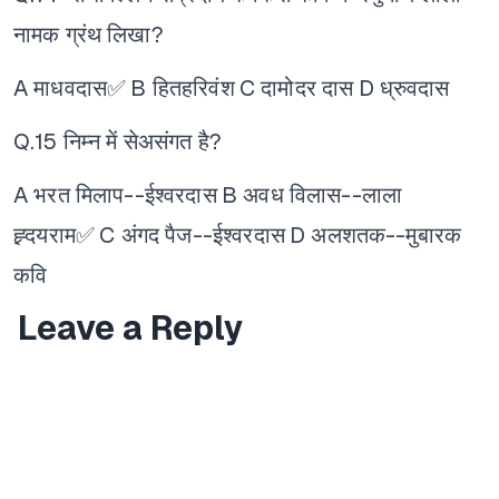
नामक ग्रंथ लिखा?
A माधवदास✅
B हितहरिवंश
C दामोदर दास
D ध्रुवदास
Q.15 निम्न में सेअसंगत है?
A भरत मिलाप--ईश्वरदास
B अवध विलास--लाला
ह्र्दयराम✅
C अंगद पैज--ईश्वरदास
D अलशतक--मुबारक
कवि
Leave a Reply