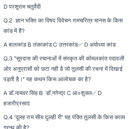
D परशुराम चतुर्वेदी
Q.2 ज्ञान भक्ति का विषद विवेचन रामचरित्र मानस के किस
कांड में हैं?
A बालकांड
B लंकाकांड
C उत्तरकांड✅
D अयोध्या कांड
Q.3 "सूरदास की रचानाओं में संस्कृत की कोमलकांत पदावली
ओर अनुप्रासों को छटा नही है जो तुलसी की रचना में दिखाई
पड़ती है।" यह कथन किस आलोचक का है?
A डॉ.नामवर सिंह
B डॉ.नगेन्द्र
C आ०शुक्ल✅
D
हजारीप्रसाद
Q.4 'दूलह राम सीय दुलही री' यह पंक्ति तुलसी के किस काव्य
ग्रन्थ की है?