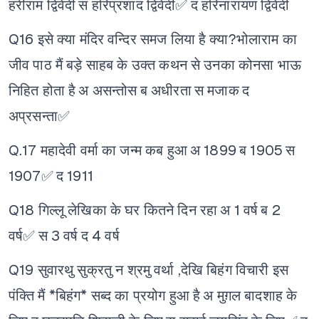
हरीराम द्विवेदी
स हरिप्रशाद द्विवेदी✅
द हरिनारायण द्विवेदी
Q16 इसे क्या मंदिर वन्दिर समज लिया है क्या?भोलाराम का
जीव पाठ मैं बड़े साहब के उक्त कथन से उनका कोनसा भाऊ
निहित होता है
अ असन्तोस
ब अधीरता
स मजाक
द
अप्रसन्ता✅
Q.17 महादेवी वर्मा का जन्म कब हुआ
अ 1899
ब 1905
स
1907✅
द 1911
Q18 गिल्लू लेखिका के घर कितने दिन रहा
अ 1 वर्ष
ब 2
वर्ष✅
स 3 वर्ष
द 4 वर्ष
Q19 सुवारथु सुक्रतु न श्रमु वर्था ,देखि बिहंग विचारी इस
पंक्ति मैं *बिहंग* सब्द का प्रयोग हुआ है
अ मुग़ल बादशाह के