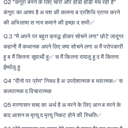
Q2 "कंगूरा बनने के लिए चारो और होंडा होडी मच रही है"
कंगूरा का आश्य है
अ यश की कामना
ब प्रशिधि प्राप्त करने
की अभिलाषा
स नाम कमाने की इच्छा
द सभी✅
Q.3 "मै अपने पर बहुत क्रुद्ध होकर सोचने लगा" छोटे जादूगर
कहानी मैं कथानक अपने लिए क्या सोचने लगा
अ मैं परोपकारी
हु
ब मैं कितना सुवार्थी हु✅
स मैं कितना दयालु हु
द मैं कितना
ईर्ष्यालु हु
Q4 "दीनो पर प्रेम" निबध है
अ उपदेशात्मक
ब भवात्मक✅
स
कल्पात्मक
द विचारात्मक
Q5 मरणासन सब्द का अर्थ है
अ मरने के लिए आन
ब मरने के
बाद आशन
स मृत्यु
द मृत्यु निकट होने की स्थिति✅