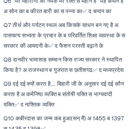
Q6 "मेरे महाराणा का नमक मेरे रक्त से महान है" यह कथन है
अ सोन का
ब कीरत बारी का
स पन्ना का✅
द चन्दन का
Q7 तीर्थ और पर्यटन स्थल अब किसके साधन बन गए है
अ
पासचत्य सभ्यता के प्रचार के
ब परिवर्तित शिक्षा व्यवस्था के
स
सरकार की आमदनी के✅
द फैशन परस्ती बढ़ाने के
Q8 दानवीर भामाशाह सम्मान किस राज्य सरकार ने स्थापित
किया है?
अ राजस्थान
ब गुजरात
स छतीशगढ✅
द मध्यप्रदेस
Q9 दई दई क्यों करत है.... बिहारी जी के अनुसार दई दई कौन
करता है
अ कर्मनिष्ठ व्यक्ति
ब संतोषी यक्ति
स भाग्यवादी
यक्ति✅
द नाश्तिक व्यक्ति
Q10 कबीरदास का जन्म कब हुआ(सन् मैं)
अ 1455
ब 1397
स 1435
द 1398✅