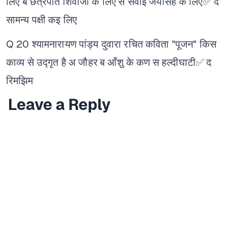
लिए
ब छत्रपति शिवाजी के लिए
स सवाई जयसिंह के लिए✅
द
सामन्य पक्षी कइ लिए
Q 20 श्यामनारायण पांड्य दुवारा रचित कविता "पूजन" किस
काव्य से उद्गृत है
अ जौहर
ब आँशु के कण
स हल्दीघाटी✅
द
रिमझिम
Leave a Reply