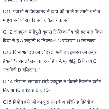
Q11. युवाओ से विवेकानद ने कहा की पहले
अ त्यागी बनो
ब
मनुष्य बनो✅
स वीर बनो
द वैज्ञानिक बनो
Q 12 रामव्रक्ष बेनीपुरी दुवारा लिखित नीव की इट पाठ किस
विधा से ह
A कहानी
B निबन्ध✅
C संस्मरण
D उपन्यास
Q13 जिस शहादत को शोहरत मिली वह इमारत का कंगूरा
हैयहाँ *सहादत*सब्द का अर्थ है।
A प्रशिद्धि
B विजय
C
नेतागिरी
D बलिदान✅
Q 14 निशाना लगाकर छोटे जादूगर ने कितने खिलोंने बटोर
लिए
अ 10
ब 12
स 8
द 15✅
Q15 वियोग हरी जी का पूरा नाम है
अ हरिसिंह द्विवेदी
ब