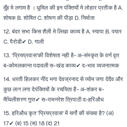
मुँह मे लगाम है ।
धुमिल की इन पंक्तियों मे लोहार प्रतीक है
A.
शोषक
B. शोषित
C. शोषण की पीड़ा
D. निर्माता
12. बंदर सभा किस शैली मे लिखा काव्य है
A. स्यापा
B. पयार
C. पैरोडी✔
D. गाली
13. 'प्रियप्रवास'की विशेषता नही है-
अ-संस्कृत के वर्ण वृत
ब-कोमलकान्त पदावली
स-खंड काव्य✔
द-भाव व्यजनात्मक
14. धरती हिलकर नींद भगा देवज्रनाद से व्योम जगा देदैव और
कुछ लाग लगा देपंक्तियों के रचयिता हैं-
अ-शंकर
ब-
मैथिलीशरण गुप्त✔
स-रामनरेश त्रिपाठी
द-हरिऔध
15. हरिऔध कृत 'प्रियप्रवास' में सर्गो की संख्या है?
(अ)
17✔
(ब) 15
(स) 18
(द) 21