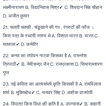
लक्ष्मीनारायण
B. विद्यानिवास मिश्र✔
C. शिवदान सिंह चौहान
D. अजीत कुमार
21. चलती चक्की , चंडूखाने की गप , रंगरुटों की फौज ।
किस पत्र के स्थायी स्तम्भ थे
A. विशाल भारत
B. भारत
C.
मतवाला✔
D. कर्मवीर
22. कन्या का तपोवन नाटक किसका है
A. रामनरेश
त्रिपाठी✔
B. नेमीचन्द्र जैन
C. रामप्रकाश
D. सियारामशरण
गुप्त
23. ऩई कविता का आत्मसंघर्ष कृति किसकी है
A. रामविलास
शर्मा
B. मुक्तिबोध✔
C. नामवर सिंह
D. अशोक वाजपेयी
24. विपात्र किस विधा की कृति है
A. उपन्यास✔
B. कहानी