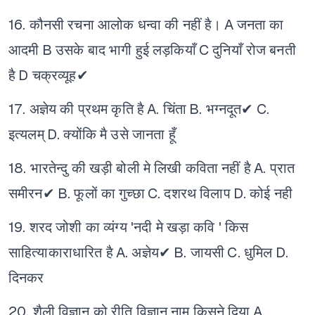
16. कौनसी रचना आलोक धन्वा की नहीं है।
A जनता का
आदमी
B उसके बाद भागी हुई लड़कियाँ
C दुनियाँ रोज बनती
है
D चक्रव्यूह✔
17. अज्ञेय की प्रथम कृति है
A. चिंता
B. भग्नदूत✔
C.
इत्यलम्
D. क्योंकि मै उसे जानता हूँ
18. भारतेन्दु की खड़ी बोली मे लिखी कविता नहीं है
A. प्रात
समीरन✔
B. फूलों का गुच्छा
C. दशरथ विलाप
D. कोई नही
19. शरद जोशी का व्यंग्य 'नदी मे खड़ा कवि ' किस
साहित्याकाराधारित है
A. अज्ञेय✔
B. जायसी
C. धुमिल
D.
दिनकर
20. शैली विज्ञान को रीति विज्ञान नाम किसने दिया
A