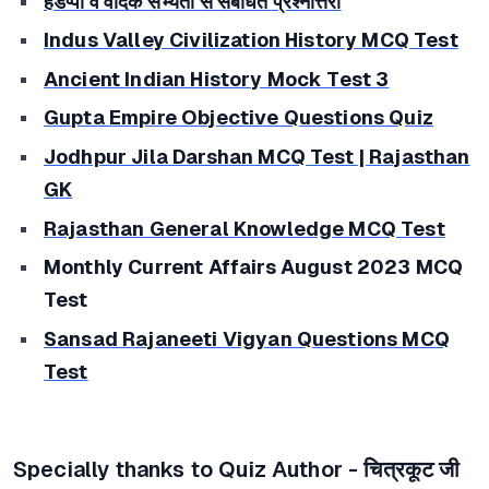
हडप्पा व वैदिक सभ्यता से संबंधित प्रश्नोत्तरी
Indus Valley Civilization History MCQ Test
Ancient Indian History Mock Test 3
Gupta Empire Objective Questions Quiz
Jodhpur Jila Darshan MCQ Test | Rajasthan
GK
Rajasthan General Knowledge MCQ Test
Monthly Current Affairs August 2023 MCQ
Test
Sansad Rajaneeti Vigyan Questions MCQ
Test
Specially thanks to Quiz Author - चित्रकूट जी