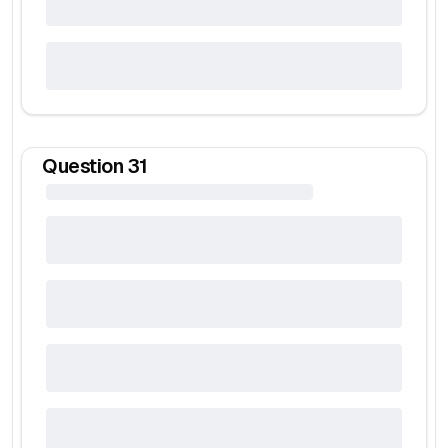
Question
31