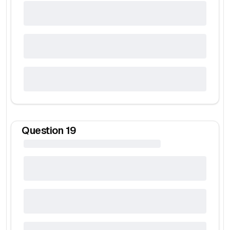
Question
19