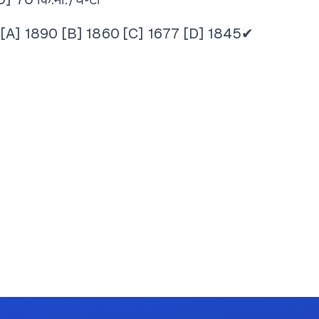
[A] 1890
[B] 1860
[C] 1677
[D] 1845✔