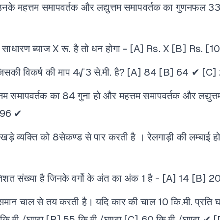
नके महत्तम समापवर्तक और लद्युत्तम समापवर्तक का गुणनफल 337
ाधारण ब्याज X रू. है तो धन होगा -
[A] Rs. X
[B] Rs. [1
सकी विकर्ष की माप 4√3 से.मी. है?
[A] 84
[B] 64 ✔
[C]
त्तम समापवर्तक का 84 गुना हो और महत्तम समापवर्तक और लद्युत्
 96 ✔
े व्यक्ति को 8सेकण्ड से पार करती है । रेलगाड़ी की लम्बाई हो
त संख्या है जिनके वर्गो के अंत का अंक 1 है -
[A] 14
[B] 2
ान चाल से तय करती है। यदि कार की चाल 10 कि.मी. प्रति घण्ट
ि.मी./घण्टा
[B] 55 कि.मी./घण्टा
[C] 60 कि.मी./घण्टा ✔
[