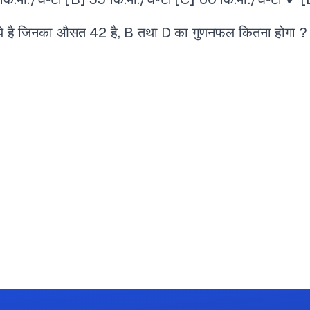
ाये है जिनका औसत 42 है, B तथा D का गुणनफल कितना होगा ?