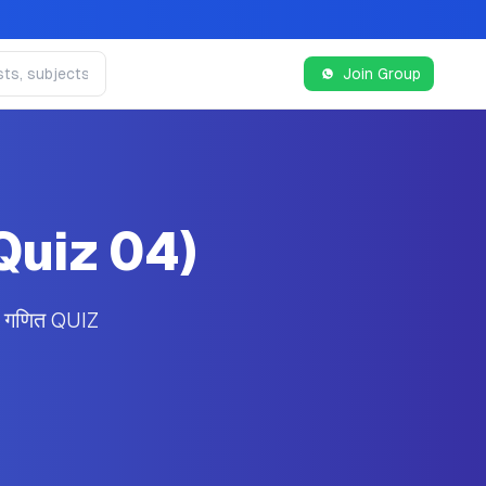
Join Group
Quiz 04)
 गणित QUIZ