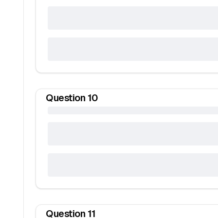
Question
10
Question
11