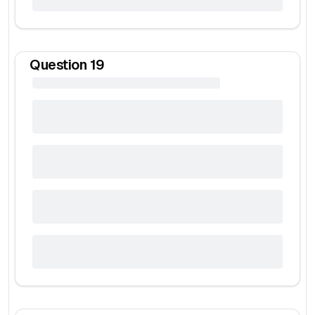
Question
19