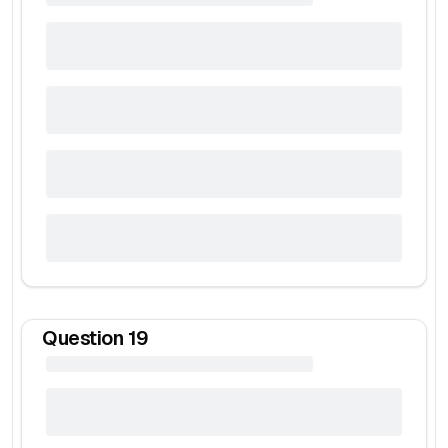
Question
19