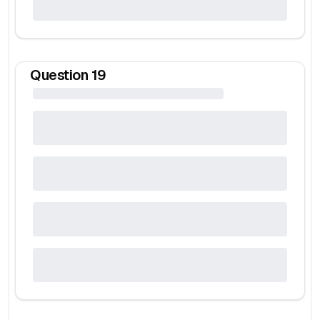
Question
19