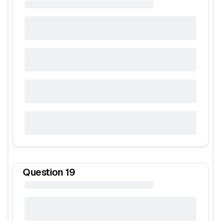
Question
19