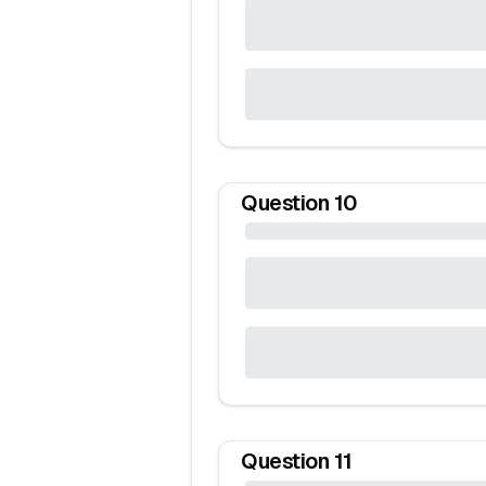
Question
10
Question
11