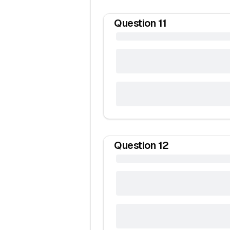
Question
11
Question
12