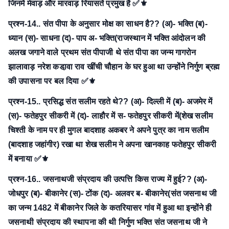
जिनमें मेवाड़ और मारवाड़ रियासतें प्रमुख है ✅⚜
प्रश्न-14.. संत पीपा के अनुसार मोक्ष का साधन है??
(अ)- भक्ति
(ब)-
ध्यान
(स)- साधना
(द)- पाप
अ- भक्ति(राजस्थान में भक्ति आंदोलन की
अलख जगाने वाले प्रथम संत पीपाजी थे संत पीपा का जन्म गागरोन
झालावाड़ नरेश कडा़वा राव खींची चौहान के घर हुआ था उन्होंने निर्गुण ब्रह्म
की उपासना पर बल दिया ✅⚜
प्रश्न-15.. प्रसिद्ध संत सलीम रहते थे??
(अ)- दिल्ली में
(ब)- अजमेर में
(स)- फतेहपुर सीकरी में
(द)- लाहौर में
स- फतेहपुर सीकरी में(शेख सलीम
चिश्ती के नाम पर ही मुगल बादशाह अकबर ने अपने पुत्र का नाम सलीम
(बादशाह जहांगीर) रखा था शेख सलीम ने अपना खानकाह फतेहपुर सीकरी
में बनाया ✅⚜
प्रश्न-16.. जसनाथजी संप्रदाय की उत्पत्ति किस राज्य में हुई??
(अ)-
जोधपुर
(ब)- बीकानेर
(स)- टोंक
(द)- अलवर
ब- बीकानेर(संत जसनाथ जी
का जन्म 1482 में बीकानेर जिले के कतरियासर गांव में हुआ था इन्होंने ही
जसनाथी संप्रदाय की स्थापना की थी निर्गुण भक्ति संत जसनाथ जी ने