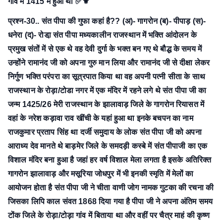
गांव में 1415 में हुआ था ✅⚜
प्रश्न-30.. संत पीपा की गुफा कहां है??
(अ)- गागरोन
(ब)- पीपाड़
(स)-
धनेरा
(द)- रोडा़
संत पीपा मध्यकालीन राजस्थान में भक्ति आंदोलन के
प्रमुख संतों में से एक थे वह देवी दुर्गा के भक्त बन गए थे बौद्ध के समय में
उन्होंने रामानंद जी को अपना गुरु मान लिया और रामानंद जी से दीक्षा लेकर
निर्गुण भक्ति परंपरा का सूत्रपात किया था वह अपनी पत्नी सीता के साथ
राजस्थान के रोड़ा/टोडा नगर में एक मंदिर में रहने लगे थे संत पीपा जी का
जन्म 1425/26 मेरी राजस्थान के झालावाड़ जिले के गागरोन रियासत में
वहां के नरेश कड़ावा राव खींची के यहां हुआ था इनके बचपन का नाम
राजकुमार प्रताप सिंह था दर्जी समुदाय के लोक संत पीपा जी को अपना
आराध्य देव मानते थे बाड़मेर जिले के समदड़ी कस्बे में संत पीपाजी का एक
विशाल मंदिर बना हुआ है जहां हर वर्ष विशाल मेला लगता है इसके अतिरिक्त
गागरोन झालावाड़ और मसूरिया जोधपुर में भी इनकी स्मृति में मेलों का
आयोजन होता है संत पीपा जी ने चीता वाणी जोग नामक गुटका की रचना की
जिसका लिपि काल संवत 1868 दिया गया है पीपा जी ने अपना अंतिम समय
टोंक जिले के रोड़ा/टोड़ा गांव में बिताया था और वहीं पर चैत्र माहं की कृष्ण