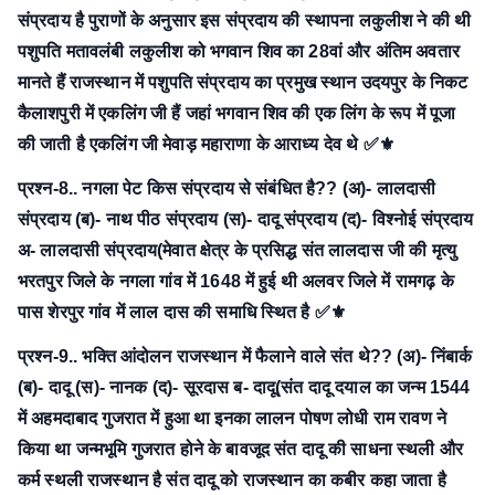
संप्रदाय है पुराणों के अनुसार इस संप्रदाय की स्थापना लकुलीश ने की थी
पशुपति मतावलंबी लकुलीश को भगवान शिव का 28वां और अंतिम अवतार
मानते हैं राजस्थान में पशुपति संप्रदाय का प्रमुख स्थान उदयपुर के निकट
कैलाशपुरी में एकलिंग जी हैं जहां भगवान शिव की एक लिंग के रूप में पूजा
की जाती है एकलिंग जी मेवाड़ महाराणा के आराध्य देव थे ✅⚜
प्रश्न-8.. नगला पेट किस संप्रदाय से संबंधित है??
(अ)- लालदासी
संप्रदाय
(ब)- नाथ पीठ संप्रदाय
(स)- दादू संप्रदाय
(द)- विश्नोई संप्रदाय
अ- लालदासी संप्रदाय(मेवात क्षेत्र के प्रसिद्ध संत लालदास जी की मृत्यु
भरतपुर जिले के नगला गांव में 1648 में हुई थी अलवर जिले में रामगढ़ के
पास शेरपुर गांव में लाल दास की समाधि स्थित है ✅⚜
प्रश्न-9.. भक्ति आंदोलन राजस्थान में फैलाने वाले संत थे??
(अ)- निंबार्क
(ब)- दादू
(स)- नानक
(द)- सूरदास
ब- दादू(संत दादू दयाल का जन्म 1544
में अहमदाबाद गुजरात में हुआ था इनका लालन पोषण लोधी राम रावण ने
किया था जन्मभूमि गुजरात होने के बावजूद संत दादू की साधना स्थली और
कर्म स्थली राजस्थान है संत दादू को राजस्थान का कबीर कहा जाता है