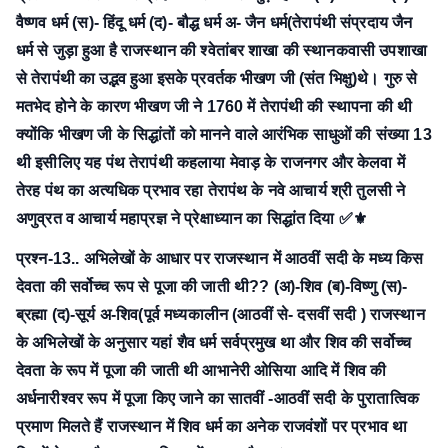
वैष्णव धर्म
(स)- हिंदू धर्म
(द)- बौद्ध धर्म
अ- जैन धर्म(तेरापंथी संप्रदाय जैन
धर्म से जुड़ा हुआ है राजस्थान की श्वेतांबर शाखा की स्थानकवासी उपशाखा
से तेरापंथी का उद्भव हुआ इसके प्रवर्तक भीखण जी (संत भिक्षु)थे। गुरु से
मतभेद होने के कारण भीखण जी ने 1760 में तेरापंथी की स्थापना की थी
क्योंकि भीखण जी के सिद्धांतों को मानने वाले आरंभिक साधुओं की संख्या 13
थी इसीलिए यह पंथ तेरापंथी कहलाया मेवाड़ के राजनगर और केलवा में
तेरह पंथ का अत्यधिक प्रभाव रहा तेरापंथ के नवे आचार्य श्री तुलसी ने
अणुव्रत व आचार्य महाप्रज्ञ ने प्रेक्षाध्यान का सिद्धांत दिया ✅⚜
प्रश्न-13.. अभिलेखों के आधार पर राजस्थान में आठवीं सदी के मध्य किस
देवता की सर्वोच्च रूप से पूजा की जाती थी??
(अ)-शिव
(ब)-विष्णु
(स)-
ब्रह्मा
(द)-सूर्य
अ-शिव(पूर्व मध्यकालीन (आठवीं से- दसवीं सदी ) राजस्थान
के अभिलेखों के अनुसार यहां शैव धर्म सर्वप्रमुख था और शिव की सर्वोच्च
देवता के रूप में पूजा की जाती थी आभानेरी ओसिया आदि में शिव की
अर्धनारीश्वर रूप में पूजा किए जाने का सातवीं -आठवीं सदी के पुरातात्विक
प्रमाण मिलते हैं राजस्थान में शिव धर्म का अनेक राजवंशों पर प्रभाव था