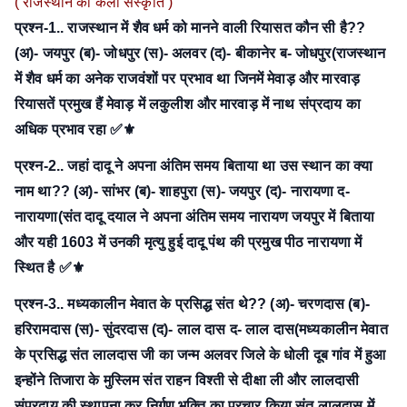
( राजस्थान की कला संस्कृति )
प्रश्न-1.. राजस्थान में शैव धर्म को मानने वाली रियासत कौन सी है??
(अ)- जयपुर
(ब)- जोधपुर
(स)- अलवर
(द)- बीकानेर
ब- जोधपुर(राजस्थान
में शैव धर्म का अनेक राजवंशों पर प्रभाव था जिनमें मेवाड़ और मारवाड़
रियासतें प्रमुख हैं मेवाड़ में लकुलीश और मारवाड़ में नाथ संप्रदाय का
अधिक प्रभाव रहा ✅⚜
प्रश्न-2.. जहां दादू ने अपना अंतिम समय बिताया था उस स्थान का क्या
नाम था??
(अ)- सांभर
(ब)- शाहपुरा
(स)- जयपुर
(द)- नारायणा
द-
नारायणा(संत दादू दयाल ने अपना अंतिम समय नारायण जयपुर में बिताया
और यही 1603 में उनकी मृत्यु हुई दादू पंथ की प्रमुख पीठ नारायणा में
स्थित है ✅⚜
प्रश्न-3.. मध्यकालीन मेवात के प्रसिद्ध संत थे??
(अ)- चरणदास
(ब)-
हरिरामदास
(स)- सुंदरदास
(द)- लाल दास
द- लाल दास(मध्यकालीन मेवात
के प्रसिद्ध संत लालदास जी का जन्म अलवर जिले के धोली दूब गांव में हुआ
इन्होंने तिजारा के मुस्लिम संत राहन विश्ती से दीक्षा ली और लालदासी
संप्रदाय की स्थापना कर निर्गुण भक्ति का प्रचार किया संत लालदास में