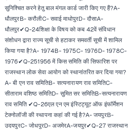
सुनिश्चित करने हेतु बाल मंगल कार्ड जारी किए गए हैं?
A-
धौलपुर
B- करौली
C- सवाई माधोपुर
D- दौसा
A-
धौलपुर✔
Q-24शिक्षा के विषय को कब 42वें संविधान
संशोधन द्वारा राज्य सूची से हटाकर समवर्ती सूची में शामिल
किया गया है?
A- 1974
B- 1975
C- 1976
D- 1978
C-
1976✔
Q-251956 में किस समिति की सिफारिश पर
राजस्थान लोक सेवा आयोग को स्थानांतरित कर दिया गया?
A- बी एन राव समिति
B- सत्यनारायण राव समिति
C-
सीताराम वशिष्ठ समिति
D- सुमित सर समिति
B-सत्यनारायण
राव समिति ✔
Q-26एल एन एम इंस्टिट्यूट ऑफ इंफॉर्मेशन
टेक्नोलॉजी की स्थापना कहां की गई है?
A- जयपुर
B-
उदयपुर
C- जोधपुर
D- अजमेर
A-जयपुर✔
Q-27 राजस्थान