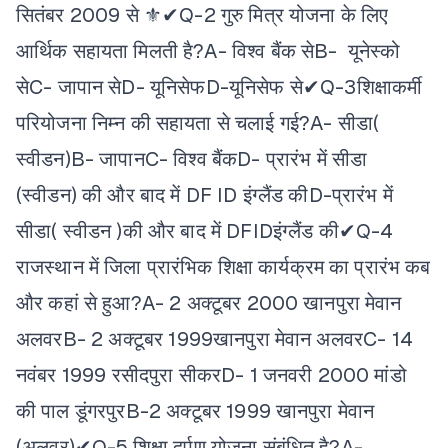
सितंबर 2009 से ⚜✔
Q-2 गुरु मित्र योजना के लिए
आर्थिक सहायता मिलती है?
A- विश्व बैंक से
B- यूनेस्को
से
C- जापान से
D- यूनिसेफ
D-यूनिसेफ से✔
Q-3शिक्षाकर्मी
परियोजना निम्न की सहायता से चलाई गई?
A- सीडा(
स्वीडन)
B- जापान
C- विश्व बैंक
D- प्रारंभ में सीडा
(स्वीडन) की और बाद में DF ID इंग्लैंड की
D-प्रारंभ में
सीडा( स्वीडन )की और बाद में DFIDइंग्लैंड की✔
Q-4
राजस्थान में जिला प्रारंभिक शिक्षा कार्यक्रम का प्रारंभ कब
और कहां से हुआ?
A- 2 अक्टूबर 2000 खानपुरा मेवान
अलवर
B- 2 अक्टूबर 1999खानपुरा मेवान अलवर
C- 14
नवंबर 1999 रसीदपुरा सीकर
D- 1 जनवरी 2000 मांडो
की पाल डूंगरपुर
B-2 अक्टूबर 1999 खानपुरा मेवान
(अलवर)✔
Q-5.शिक्षा दर्पण योजना संबंधित है?
A-