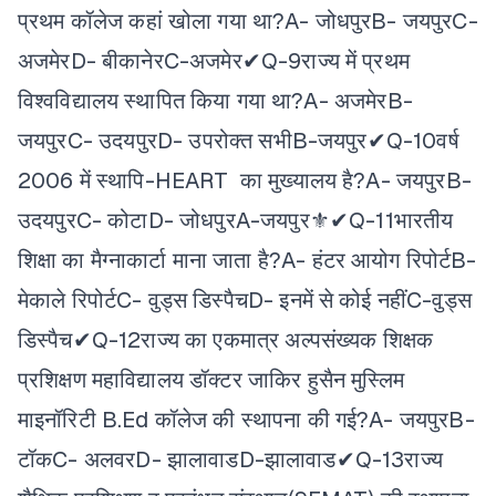
प्रथम कॉलेज कहां खोला गया था?
A- जोधपुर
B- जयपुर
C-
अजमेर
D- बीकानेर
C-अजमेर✔
Q-9राज्य में प्रथम
विश्वविद्यालय स्थापित किया गया था?
A- अजमेर
B-
जयपुर
C- उदयपुर
D- उपरोक्त सभी
B-जयपुर✔
Q-10वर्ष
2006 में स्थापि-HEART का मुख्यालय है?
A- जयपुर
B-
उदयपुर
C- कोटा
D- जोधपुर
A-जयपुर⚜✔
Q-11भारतीय
शिक्षा का मैग्नाकार्टा माना जाता है?
A- हंटर आयोग रिपोर्ट
B-
मेकाले रिपोर्ट
C- वुड्स डिस्पैच
D- इनमें से कोई नहीं
C-वुड्स
डिस्पैच✔
Q-12राज्य का एकमात्र अल्पसंख्यक शिक्षक
प्रशिक्षण महाविद्यालय डॉक्टर जाकिर हुसैन मुस्लिम
माइनॉरिटी B.Ed कॉलेज की स्थापना की गई?
A- जयपुर
B-
टॉक
C- अलवर
D- झालावाड
D-झालावाड✔
Q-13राज्य