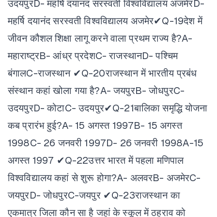
उदयपुर
D- महर्षि दयानंद सरस्वती विश्वविद्यालय अजमेर
D-
महर्षि दयानंद सरस्वती विश्वविद्यालय अजमेर✔
Q-19देश में
जीवन कौशल शिक्षा लागू करने वाला प्रथम राज्य है?
A-
महाराष्ट्र
B- आंध्र प्रदेश
C- राजस्थान
D- पश्चिम
बंगाल
C-राजस्थान ✔
Q-20राजस्थान में भारतीय प्रबंध
संस्थान कहां खोला गया है?
A- जयपुर
B- जोधपुर
C-
उदयपुर
D- कोटा
C- उदयपुर✔
Q-21बालिका समृद्धि योजना
कब प्रारंभ हुई?
A- 15 अगस्त 1997
B- 15 अगस्त
1998
C- 26 जनवरी 1997
D- 26 जनवरी 1998
A-15
अगस्त 1997 ✔
Q-22उत्तर भारत में पहला मणिपाल
विश्वविद्यालय कहां से शुरू होगा?
A- अलवर
B- अजमेर
C-
जयपुर
D- जोधपुर
C-जयपुर ✔
Q-23राजस्थान का
एकमात्र जिला कौन सा है जहां के स्कूल में ठहराव को