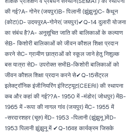
शैक्षिक प्रशिक्षण व प्रबंधन संस्थान(SEMAT) की स्थापना
की गई?
A- गोनेर (जयपुर)
B- पिलानी (झुंझुनू)
C- कैथून
(कोटा)
D- उदयपुर
A-गोनेर( जयपुर)✔
Q-14 दुलारी योजना
का संबंध है?
A- अनुसूचित जाति की बालिकाओं के कल्याण
से
B- किशोरी बालिकाओं को जीवन कौशल शिक्षा प्रदान
करने से
C- ग्रामीण छात्राओं को स्कूल जाने हेतु निशुल्क
बस यात्रा से
D- उपरोक्त सभी
B-किशोरी बालिकाओं को
जीवन कौशल शिक्षा प्रदान करने से✔
Q-15सेंट्रल
इलेक्ट्रॉनिक इंजीनियरिंग इंस्टिट्यूट(CEERI) की स्थापना
कब और कहां की गई??
A- 1950 में -मंडोर( जोधपुर) में
B-
1965 में -रूपा की नागल गांव (जयपुर) में
C- 1955 में
-सरदारशहर (चूरु) में
D- 1953 -पिलानी (झुंझुनू )में
D-
1953 पिलानी झुंझुनू में ✔
Q-16वह कार्यक्रम जिसके