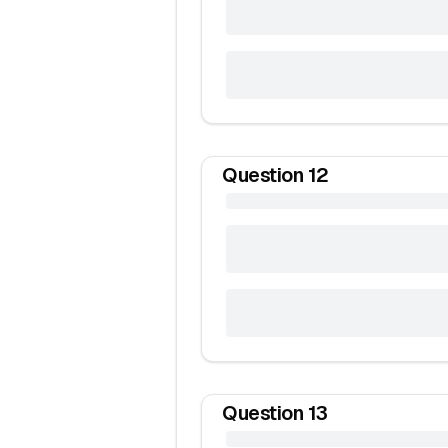
Question
12
Question
13