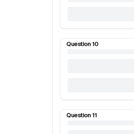
Question
10
Question
11