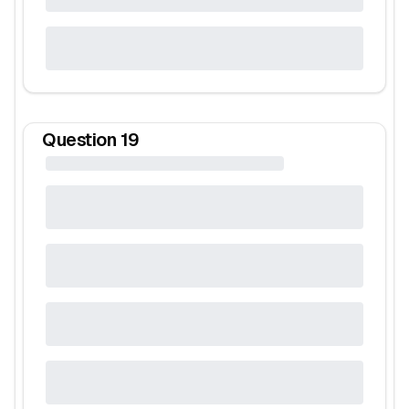
Question
19