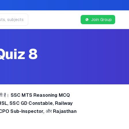
Join Group
uiz 8
ती है।
SSC MTS Reasoning MCQ
SL, SSC GD Constable, Railway
 CPO Sub-Inspector,
और
Rajasthan