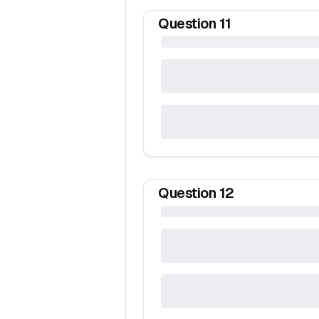
Question
11
Question
12