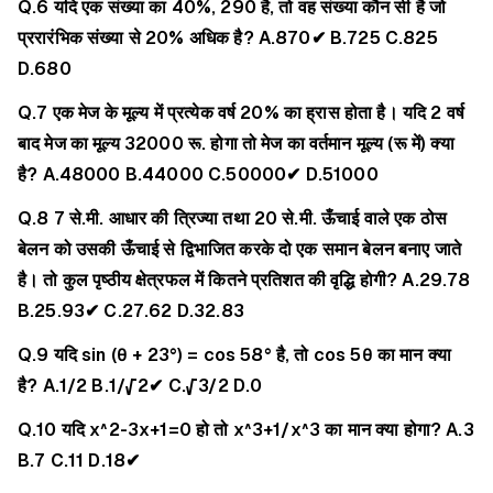
Q.6 यदि एक संख्या का 40%, 290 है, तो वह संख्या कौन सी है जो
प्ररारंभिक संख्या से 20% अधिक है?
A.870✔
B.725
C.825
D.680
Q.7 एक मेज के मूल्य में प्रत्येक वर्ष 20% का ह्रास होता है। यदि 2 वर्ष
बाद मेज का मूल्य 32000 रू. होगा तो मेज का वर्तमान मूल्य (रू में) क्या
है?
A.48000
B.44000
C.50000✔
D.51000
Q.8 7 से.मी. आधार की त्रिज्या तथा 20 से.मी. ऊँचाई वाले एक ठोस
बेलन को उसकी ऊँचाई से द्विभाजित करके दो एक समान बेलन बनाए जाते
है। तो कुल पृष्ठीय क्षेत्रफल में कितने प्रतिशत की वृद्धि होगी?
A.29.78
B.25.93✔
C.27.62
D.32.83
Q.9 यदि sin (θ + 23°) = cos 58° है, तो cos 5θ का मान क्या
है?
A.1/2
B.1/√2✔
C.√3/2
D.0
Q.10 यदि x^2-3x+1=0 हो तो x^3+1/x^3 का मान क्या होगा?
A.3
B.7
C.11
D.18✔