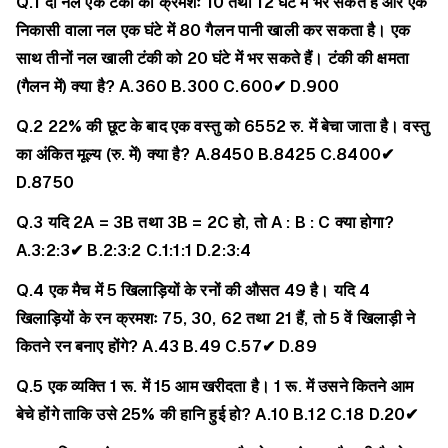
Q.1 दो नल एक टंकी को क्रमशः 10 तथा 12 घंटे में भर सकते हैं और एक
निकासी वाला नल एक घंटे में 80 गैलन पानी खाली कर सकता है। एक
साथ तीनों नल खाली टंकी को 20 घंटे में भर सकते हैं। टंकी की क्षमता
(गैलन में) क्या है?
A.360
B.300
C.600✔
D.900
Q.2 22% की छूट के बाद एक वस्तु को 6552 रु. में बेचा जाता है। वस्तु
का अंकित मूल्य (रु. में) क्या है?
A.8450
B.8425
C.8400✔
D.8750
Q.3 यदि 2A = 3B तथा 3B = 2C हो, तो A : B : C क्या होगा?
A.3:2:3✔
B.2:3:2
C.1:1:1
D.2:3:4
Q.4 एक मैच में 5 खिलाड़ियों के रनों की औसत 49 है। यदि 4
खिलाड़ियों के रन क्रमशः 75, 30, 62 तथा 21 हैं, तो 5 वें खिलाड़ी ने
कितने रन बनाए होंगे?
A.43
B.49
C.57✔
D.89
Q.5 एक व्यक्ति 1 रू. में 15 आम खरीदता है। 1 रू. में उसने कितने आम
बेचे होंगे ताकि उसे 25% की हानि हुई हो?
A.10
B.12
C.18
D.20✔