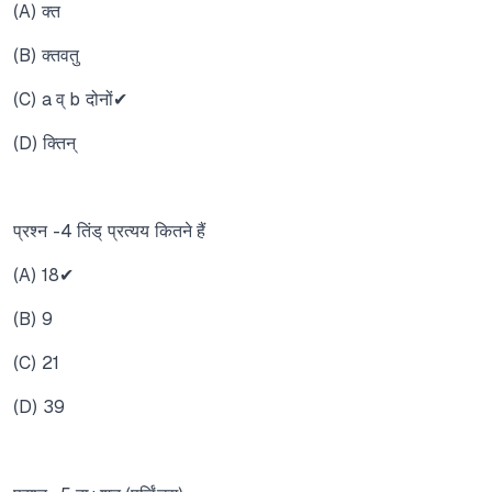
(A) क्त
(B) क्तवतु
(C) a व् b दोनों✔
(D) क्तिन्
प्रश्न -4 तिंड् प्रत्यय कितने हैं
(A) 18✔
(B) 9
(C) 21
(D) 39