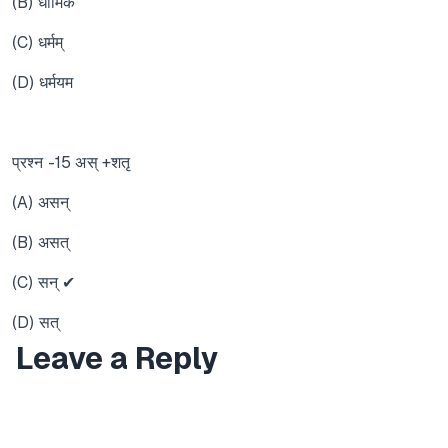
(B) धार्मिकं
(C) धर्मम्
(D) धर्मयम
प्रश्न -15 अस् +शतृ
(A) असन्
(B) असत्
(C) सन् ✔
(D) सत्
Leave a Reply