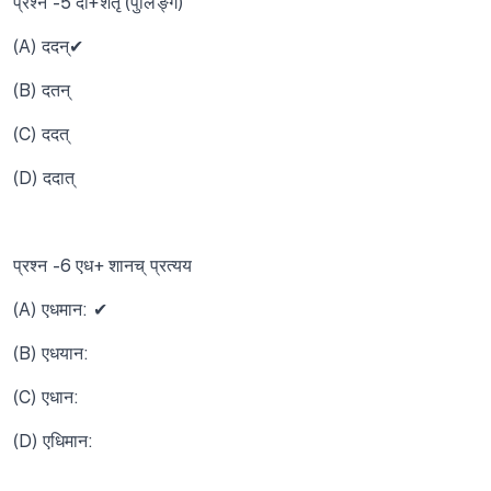
प्रश्न -5 दा+शतृ (पुर्लिंङ्ग)
(A) ददन्✔
(B) दतन्
(C) ददत्
(D) ददात्
प्रश्न -6 एध+ शानच् प्रत्यय
(A) एधमान: ✔
(B) एधयान:
(C) एधान:
(D) एधिमान: