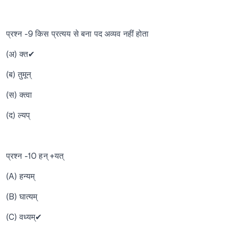
प्रश्न -9 किस प्रत्यय से बना पद अव्यव नहीं होता
(अ) क्त✔
(ब) तुमून्
(स) क्त्वा
(द) ल्यप्
प्रश्न -10 हन् +यत्
(A) हन्यम्
(B) घात्यम्
(C) वध्यम्✔