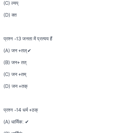
(C) ल्यप्
(D) क्त
प्रश्न -13 जनता में प्रत्यय हैं
(A) जन +तल्✔
(B) जन+ तत्
(C) जन +तम्
(D) जन +तक्
प्रश्न -14 धर्म +ठक्
(A) धार्मिक: ✔