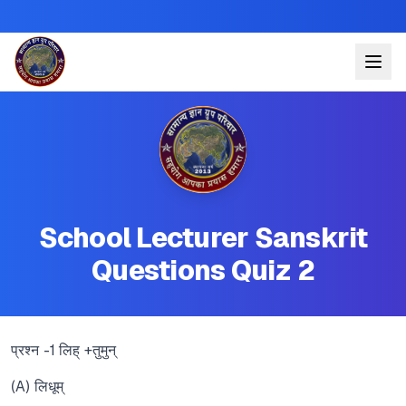
School Lecturer Sanskrit
Questions Quiz 2
प्रश्न -1 लिह् +तुमुन्
(A) लिधूम्