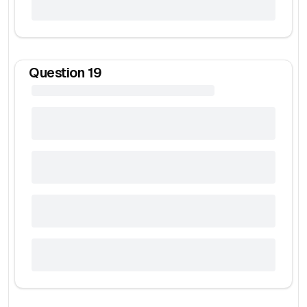
Question
19