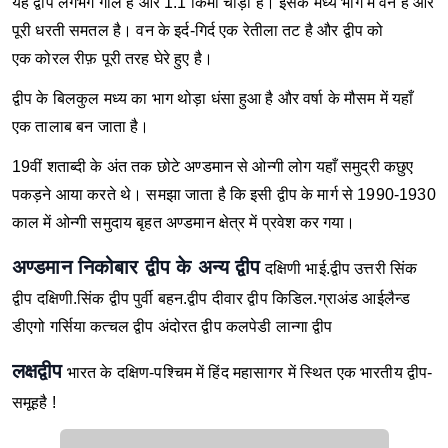
यह द्वीप लगभग गोल है और 1.1 किमी चौड़ा है। इसके मध्य भाग में वन है और
पूरी धरती समतल है। वन के इर्द-गिर्द एक रेतीला तट है और द्वीप को
एक कोरल रीफ़ पूरी तरह घेरे हुए है।
द्वीप के बिलकुल मध्य का भाग थोड़ा धंसा हुआ है और वर्षा के मौसम में यहाँ
एक तालाब बन जाता है।
19वीं शताब्दी के अंत तक छोटे अण्डमान से ओन्गी लोग यहाँ समुद्री कछुए
पकड़ने आया करते थे। समझा जाता है कि इसी द्वीप के मार्ग से 1990-1930
काल में ओन्गी समुदाय बृहत अण्डमान क्षेत्र में प्रवेश कर गया।
अण्डमान निकोबार द्वीप के अन्य द्वीप
दक्षिणी भाई.द्वीप
उत्तरी सिंक
द्वीप
दक्षिणी.सिंक द्वीप
पुर्वी बहन.द्वीप
दीवार द्वीप
किडिल.ग्राअंड
आईलैन्ड
डीएगो गर्सिया
कत्चल द्वीप
अंदोरत द्वीप
कलपेडी लान्गा द्वीप
लक्षद्वीप
भारत के दक्षिण-पश्चिम में हिंद महासागर में स्थित एक भारतीय द्वीप-
समूहहै !