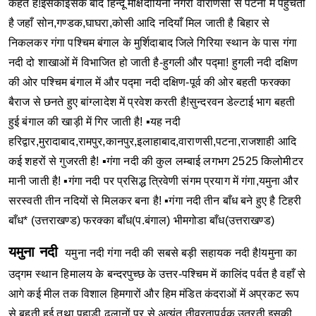
कहते है!इसकाइसके बाद हिन्दू मोक्षदीयिनी नगरी वाराणसी से पटना में पहुँचती
है जहाँ सोन,गण्डक,घाघरा,कोसी आदि नदियाँ मिल जाती है बिहार से
निकलकर गंगा पश्चिम बंगाल के मुर्शिदाबाद जिले गिरिया स्थान के पास गंगा
नदी दो शाखाओं में विभाजित हो जाती है-हुगली और पद्मा!
हुगली नदी दक्षिण
की ओर पश्चिम बंगाल में और पद्मा नदी दक्षिण-पूर्व की ओर बहती फरक्का
बैराज से छनते हुए बांग्लादेश में प्रवेश करती है!सुन्दरवन डेल्टाई भाग बहती
हुई बंगाल की खाड़ी में गिर जाती है!
▪यह नदी
हरिद्वार,मुरादाबाद,रामपुर,कानपुर,इलाहाबाद,वाराणसी,पटना,राजशाही आदि
कई शहरों से गुजरती है!
▪गंगा नदी की कुल लम्बाई लगभग 2525 किलोमीटर
मानी जाती है!
▪गंगा नदी पर प्रसिद्ध त्रिवेणी संगम प्रयाग में गंगा,यमुना और
सरस्वती तीन नदियों से मिलकर बना है!
▪गंगा नदी तीन बाँध बने हुए है
टिहरी
बाँध* (उत्तराखण्ड)
फरक्का बाँध(प.बंगाल)
भीमगोडा बाँध(उत्तराखण्ड)
यमुना नदी
यमुना नदी गंगा नदी की सबसे बड़ी सहायक नदी है!यमुना का
उद्गम स्थान हिमालय के बन्दरपुच्छ के उत्तर-पश्चिम में कालिंद पर्वत है वहाँ से
आगे कई मील तक विशाल हिमगारों और हिम मंडित कंदराओं में अप्रकट रूप
से बहती हुई तथा पहाड़ी ढलानों पर से अत्यंत तीव्रतापूर्वक उतरती इसकी