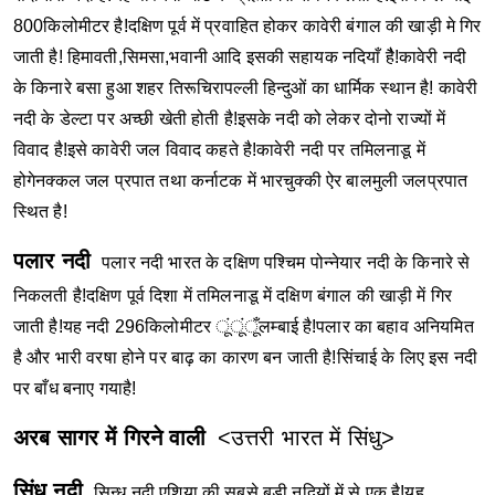
800किलोमीटर है!दक्षिण पूर्व में प्रवाहित होकर कावेरी बंगाल की खाड़ी मे गिर
जाती है! हिमावती,सिमसा,भवानी आदि इसकी सहायक नदियाँ हैै!कावेरी नदी
के किनारे बसा हुआ शहर तिरूचिरापल्ली हिन्दुओं का धार्मिक स्थान है! कावेरी
नदी के डेल्टा पर अच्छी खेती होती है!इसके नदी को लेकर दोनो राज्यों में
विवाद है!इसे कावेरी जल विवाद कहते है!कावेरी नदी पर तमिलनाडू में
होगेनक्कल जल प्रपात तथा कर्नाटक में भारचुक्की ऐर बालमुली जलप्रपात
स्थित है!
पलार नदी
पलार नदी भारत के दक्षिण पश्चिम पोन्नेयार नदी के किनारे से
निकलती है!दक्षिण पूर्व दिशा में तमिलनाडू में दक्षिण बंगाल की खाड़ी में गिर
जाती है!यह नदी 296किलोमीटर ूंूंूँलम्बाई है!पलार का बहाव अनियमित
है और भारी वरषा होने पर बाढ़ का कारण बन जाती है!सिंचाई के लिए इस नदी
पर बाँध बनाए गयाहै!
अरब सागर में गिरने वाली
<उत्तरी भारत में सिंधु>
सिंधु नदी
सिन्धु नदी एशिया की सबसे बड़ी नदियों में से एक है!यह