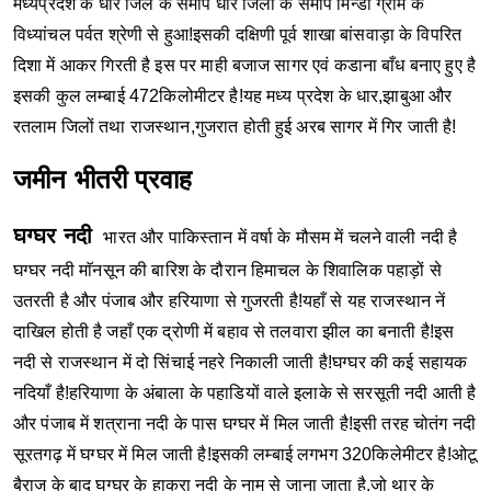
मध्यप्रदेश के धार जिले के समीप धार जिला के समीप मिन्डा ग्राम के
विध्यांचल पर्वत श्रेणी से हुआ!इसकी दक्षिणी पूर्व शाखा बांसवाड़ा के विपरित
दिशा में आकर गिरती है इस पर माही बजाज सागर एवं कडाना बाँध बनाए हुए है
इसकी कुल लम्बाई 472किलोमीटर है!यह मध्य प्रदेश के धार,झाबुआ और
रतलाम जिलों तथा राजस्थान,गुजरात होती हुई अरब सागर में गिर जाती है!
जमीन भीतरी प्रवाह
घग्घर नदी
भारत और पाकिस्तान में वर्षा के मौसम में चलने वाली नदी है
घग्घर नदी माॅनसून की बारिश के दौरान हिमाचल के शिवालिक पहाड़ों से
उतरती है और पंजाब और हरियाणा से गुजरती है!यहाँ से यह राजस्थान नें
दाखिल होती है जहाँ एक द्रोणी में बहाव से तलवारा झील का बनाती है!इस
नदी से राजस्थान में दो सिंचाई नहरे निकाली जाती है!घग्घर की कई सहायक
नदियाँ है!हरियाणा के अंबाला के पहाडियों वाले इलाके से सरसूती नदी आती है
और पंजाब में शत्राना नदी के पास घग्घर में मिल जाती है!इसी तरह चोतंग नदी
सूरतगढ़ में घग्घर में मिल जाती है!इसकी लम्बाई लगभग 320किलेमीटर है!ओटू
बैराज के बाद घग्घर के हाकरा नदी के नाम से जाना जाता है,जो थार के