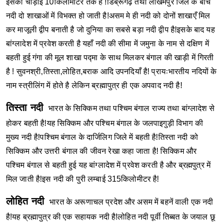
इसकी चौड़ाई 10किलोमीटर तक है !डिब्रूगढ़ तथा लखिमपुर जिले के बीच
नदी दो शाखाओं में विभक्त हो जाती है!असम मे ही नदी को दोनों शाखाएँ मिल
कर माजूली द्वीप बनाती है जो दुनिया का सबसे बड़ा नदी द्वीप है!इसके बाद यह
बांग्लादेश में प्रवेश करती है यहाँ नदी की सीमा में जमुना के नाम से दक्षिण में
बहती हुई गंगा की मूल शाखा पद्मा के साथ मिलकर बंगाल की खाड़ी में गिरती
है ! सुवनश्री,तिस्ता,लोहित,बराक आदि उपनदियाँ है!
प्रायःभारतीय नदियों के
नाम स्त्रीलिंग में होते है लेकिन ब्रह्मापुत्र ही एक अपवाद नदी है!
तिस्ता नदी
भारत के सिक्किम तथा पश्चिम बंगाल राज्य तथा बांग्लादेश से
होकर बहती है!यह सिक्किम और पश्चिम बंगाल के जलपाइगुड़ी विभाग की
मुख्य नदी है!पश्चिम बंगाल के दार्जिलिग जिले में बहती है!तिस्ता नदी को
सिक्किम और उत्तरी बंगाल की जीवन रेखा कहा जाता है!
सिक्किम और
पश्चिम बंगाल से बहती हुई यह बांग्लादेश में प्रवेश करती है और ब्रह्मपुत्र में
मिल जाती है!इस नदी की पुरी लम्बाई 315किलोमीटर है!
लोहित नदी
भारत के अरूणाचल प्रदेश और असम में बहनें वाली एक नदी
है!यह ब्रह्मापुत्र की एक सहायक नदी है!लोहित नदी पूर्वी तिब्बत के जयाल छू