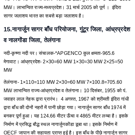
MW।
लाभान्वित राज्य-मध्यप्रदेश।
31 मार्च 2005 को पूर्ण ।
इंदिरा
सागर जलाशय भारत का सबसे बड़ा जलाशय है।
15.नागार्जुन सागर बाँध परियोजना, गुंटूर जिला, आंध्रप्रदेश
व नालगोंडा जिला, तेलंगाना
नदी-कृष्णा नदी पर।
संचालक-*APGENCO
कुल क्षमता-965.6
मेगावाट।
आंध्रप्रदेश-
2×30=60 MW
1×30=30 MW
2×25=50
MW
तेलंगाना-
1×110=110 MW
2×30=60 MW
7×100.8=705.60
MW
लाभान्वित राज्य-आंध्रप्रदेश व तेलंगाना।
10 दिसंबर, 1955 को पं.
जवाहर लाल नेहरू द्वारा प्रारंभ।
4 अगस्त, 1967 को श्रीमती इंदिरा गांधी
द्वारा बाँध की दोनों नहरों में पानी छोड़ा गया।
नागार्जुन सागर बाँध 1974 में
बनकर पूर्ण हुआ। यह 124.66 मीटर ऊँचा व 4865 मीटर लम्बा है। इसके
निर्माण में प्रसिद्ध बौद्ध स्थल नागार्जुनकोंडा डूबा था।
इसके निर्माण में
OECF जापान की सहायता प्राप्त हुई है।
इस बाँध के पीछे नागार्जुन सागर