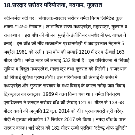
18.सरदार सरोवर परियोजना, नवगाम, गुजरात
नदी-नर्मदा नदी पर।
संचालक-सरदार सरोवर नर्मदा निगम लिमिटेड
कुल
क्षमता-*1450 मेगावाट।
लाभान्वित राज्य-मध्यप्रदेश, महाराष्ट्र, गुजरात व
राजस्थान।
इस बाँध की योजना मुंबई के इंजीनियर जमशेदजी एम. वाच्छा ने
बनाई।
इस बाँध की नींव तत्कालीन प्रधानमंत्री पं.जवाहरलाल नेहरूने 5
अप्रैल 1961 को रखी।
इस बाँध की लम्बाई 1210 मीटर व ऊँचाई 163
मीटर होगी।
नर्मदा नहर की लम्बाई 532 किमी.है।
इस परियोजना से सिंचाई
सुविधा व विद्युत मध्यप्रदेश, महाराष्ट्र तथा गुजरात को मिलेगी। राजस्थान
को सिंचाई सुविधा प्राप्त होगी।
इस परियोजना की ऊंचाई के संबंध में
मध्यप्रदेश और गुजरात सरकार के मध्य विवाद के कारण नर्मदा जल विवाद
ट्रिब्यूनल का अक्टूबर, 1969 में गठन किया गया था। नर्मदा नियंत्रण
प्राधिकरण ने सरदार सरोवर बाँध की ऊंचाई 121.91 मीटर से 138.68
मीटर करने की अनुमति 12 जून, 2014 को दी।
प्रधानमंत्री श्री नरेंद्र
मोदी ने इसका लोकार्पण 17 सितंबर 2017 को किया।
नर्मदा बाँध के पास
सरदार वल्लभ भाई पटेल की 182 मीटर ऊंची प्रतिमा 'स्टैच्यू ऑफ यूनिटी'