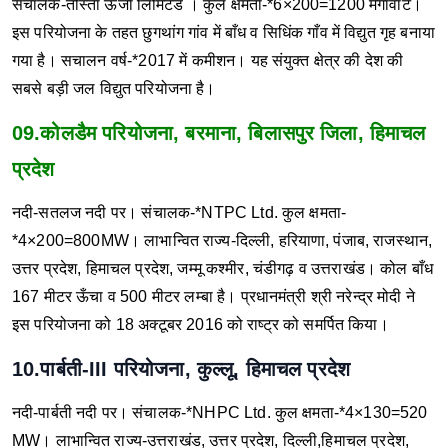
संचालक-तीस्ता ऊर्जा लिमिटेड ।
कुल क्षमता-*6×200=1200 मेगावाट।
इस परियोजना के तहत छुगथांग गांव में बाँध व सिधिंक गाँव में विद्युत गृह बनाया
गया है।
सचालन वर्ष-*2017 में कमीशन।
यह संयुक्त क्षेत्र की देश की
सबसे बड़ी जल विद्युत परियोजना है।
09.कोलडैम परियोजना, बरमाना, बिलासपुर जिला, हिमाचल
प्रदेश
नदी-सतलज नदी पर।
संचालक-*NTPC Ltd.
कुल क्षमता-
*4×200=800MW।
लाभान्वित राज्य-दिल्ली, हरियाणा, पंजाब, राजस्थान,
उत्तर प्रदेश, हिमाचल प्रदेश, जम्मू कश्मीर, चंडीगढ़ व उत्तराखंड।
कोल बाँध
167 मीटर ऊँचा व 500 मीटर लम्बा है।
प्रधानमंत्री श्री नरेन्द्र मोदी ने
इस परियोजना को 18 अक्टूबर 2016 को राष्ट्र को समर्पित किया।
10.पार्बती-III परियोजना, कुल्लू, हिमाचल प्रदेश
नदी-पार्बती नदी पर।
संचालक-*NHPC Ltd.
कुल क्षमता-*4×130=520
MW।
लाभान्वित राज्य-उत्तराखंड, उत्तर प्रदेश, दिल्ली,हिमाचल प्रदेश,