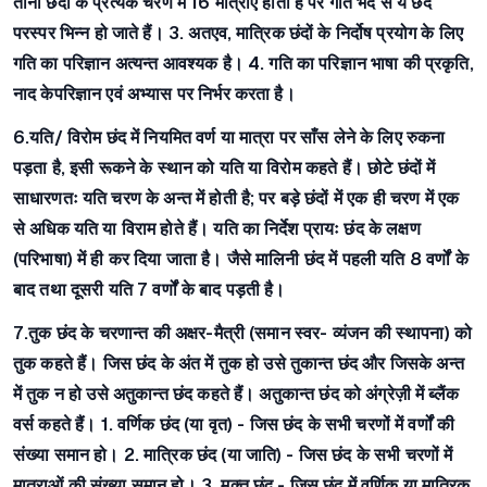
तीनों छंदों के प्रत्येक चरण में 16 मात्राएँ होती हैं पर गति भेद से ये छंद
परस्पर भिन्न हो जाते हैं। 3. अतएव, मात्रिक छंदों के निर्दोष प्रयोग के लिए
गति का परिज्ञान अत्यन्त आवश्यक है। 4. गति का परिज्ञान भाषा की प्रकृति,
नाद केपरिज्ञान एवं अभ्यास पर निर्भर करता है।
6.यति/ विरोम
छंद में नियमित वर्ण या मात्रा पर साँस लेने के लिए रुकना
पड़ता है, इसी रूकने के स्थान को यति या विरोम कहते हैं। छोटे छंदों में
साधारणतः यति चरण के अन्त में होती है; पर बड़े छंदों में एक ही चरण में एक
से अधिक यति या विराम होते हैं। यति का निर्देश प्रायः छंद के लक्षण
(परिभाषा) में ही कर दिया जाता है। जैसे मालिनी छंद में पहली यति 8 वर्णों के
बाद तथा दूसरी यति 7 वर्णों के बाद पड़ती है।
7.तुक
छंद के चरणान्त की अक्षर-मैत्री (समान स्वर- व्यंजन की स्थापना) को
तुक कहते हैं। जिस छंद के अंत में तुक हो उसे तुकान्त छंद और जिसके अन्त
में तुक न हो उसे अतुकान्त छंद कहते हैं। अतुकान्त छंद को अंग्रेज़ी में ब्लैंक
वर्स कहते हैं। 1. वर्णिक छंद (या वृत) - जिस छंद के सभी चरणों में वर्णों की
संख्या समान हो। 2. मात्रिक छंद (या जाति) - जिस छंद के सभी चरणों में
मात्राओं की संख्या समान हो। 3. मुक्त छंद - जिस छंद में वर्णिक या मात्रिक