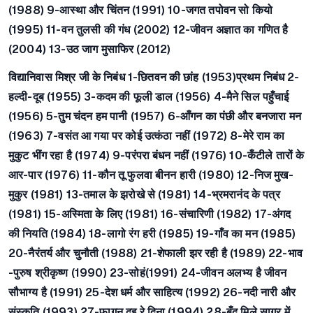
(1988) 9-आस्था और चिंतन (1991) 10-जगत तपोवन सो कियो
(1995) 11-वन तुलसी की गंध (2002) 12-जीवन अज्ञात का गणित है
(2004) 13-उठ जाग मुसाफिर (2012)
विद्यानिवास मिश्र जी के निबंध 1-छितवन की छांह (1953)प्रथम निबंध 2-
हल्दी-दूब (1955) 3-कदम की फूली डाल (1956) 4-मैने सिल पहुँचाई
(1956) 5-तुम चंदन हम पानी (1957) 6-आँगन का पंछी और बनजारा मन
(1963) 7-वसंत आ गया पर कोई उत्कंठा नहीं (1972) 8-मेरे राम का
मुकुट भींग रहा है (1974) 9-परंपरा बंधन नहीं (1976) 10-कँटीले तारों के
आर-पार (1976) 11-कौन तू फुलवा बीनन हारी (1980) 12-निज मुख-
मुकुर (1981) 13-तमाल के झरोखे से (1981) 14-भ्रमरानंद के पत्र
(1981) 15-अस्मिता के लिए (1981) 16-संचारिणी (1982) 17-अंगद
की नियति (1984) 18-लागो रंग हरी (1985) 19-गाँव का मन (1985)
20-नैरंतर्य और चुनौती (1988) 21-शेफाली झर रही है (1989) 22-भाव
-पुरुष श्रीकृष्ण (1990) 23-सोहं(1991) 24-जीवन अलभ्य है जीवन
सौभाग्य है (1991) 25-देश धर्म और साहित्य (1992) 26-नदी नारी और
संस्कृति (1993) 27-फागुन दुइ रे दिना (1994) 28-बूँद मिले सागर में