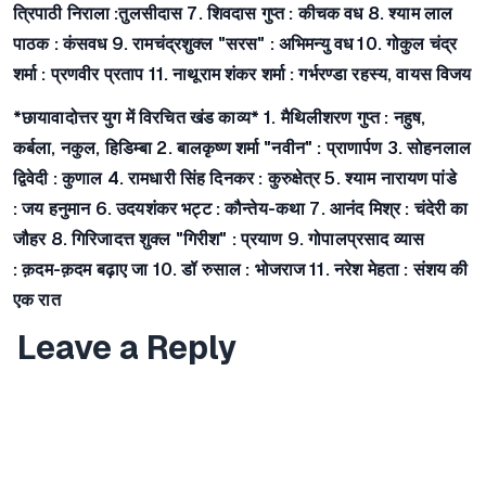
त्रिपाठी निराला :
तुलसीदास
7. शिवदास गुप्त :
कीचक वध
8. श्याम लाल
पाठक :
कंसवध
9. रामचंद्रशुक्ल "सरस" :
अभिमन्यु वध
10. गोकुल चंद्र
शर्मा :
प्रणवीर प्रताप
11. नाथूराम शंकर शर्मा :
गर्भरण्डा रहस्य, वायस विजय
*छायावादोत्तर युग में विरचित खंड काव्य*
1. मैथिलीशरण गुप्त :
नहुष,
कर्बला, नकुल, हिडिम्बा
2. बालकृष्ण शर्मा "नवीन" :
प्राणार्पण
3. सोहनलाल
द्विवेदी :
कुणाल
4. रामधारी सिंह दिनकर :
कुरुक्षेत्र
5. श्याम नारायण पांडे
:
जय हनुमान
6. उदयशंकर भट्ट :
कौन्तेय-कथा
7. आनंद मिश्र :
चंदेरी का
जौहर
8. गिरिजादत्त शुक्ल "गिरीश" :
प्रयाण
9. गोपालप्रसाद व्यास
:
क़दम-क़दम बढ़ाए जा
10. डॉ रुसाल :
भोजराज
11. नरेश मेहता :
संशय की
एक रात
Leave a Reply