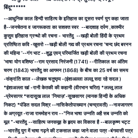
बिंदू******
--आधुनिक काल हिन्दी साहित्य के इतिहास का दूसरा स्वर्ण युग कहा जाता
है--
जनचेतना व जागरूकता का सशक्त स्वर
--बादशाह दर्पण ,काश्मीर
कुसुम इतिहास ग्रन्थो की रचना -
भारतेंदु
--खड़ी बोली हिंदी के प्रथम
प्रतिष्ठित कवि -
खुसरो
--खड़ी बोली गद्य की प्रथम रचना 'चन्द छंद बरनन
की महिमा '-
-गंग भाट
--शुद्ध एवम् परिमार्जित खड़ी बोली की प्रथम रचना
'भाषा योग वशिष्ठ'-
-राम प्रसाद निरंजनी (1741)
--रीतिकाल का अंतिम
चरण (1843) भारतेंदु का आगमन (1868) के बीच का 25 वर्ष का समय
-
संक्रांति काल
--लेखक चतुष्ठ्य -
(इंशाअल्ला लल्लू सदा रहे सदल )
*इंशाअल्ला खां -
रानी केतकी की कहानी (वीरभान चरित)
*लल्लू लाल
-
प्रेमसागर
*सदासुख लाल 'नियाज़'-
सुखसागर (मानक हिन्दी के अधिक
निकट)
*पंडित सदल मिश्र --
नासिकेतोपाख्यान (चन्द्रावती)
--नावजागरण
के अग्रदूत -
राजा राममोहन राय
--"निज भाषा उन्नति अहै सब उन्नति को
मूल "-
भारतेंदु
--साहित्य जनसमूह के हृदय का विकास है --
बालकृष्ण भट्ट
--भारतेंदु युग में भाषा गढ़ने की टकसाल कहा जाने वाला पत्र -
बंगवासी पत्र