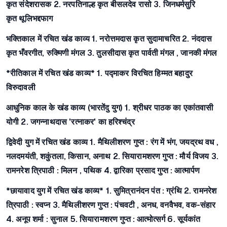
कृत
संदेशरासक
2. नरपतिनाल्ह कृत
बीसलदेव रासो
3. जिनधर्मसुरि
कृत
थूलिभद्दफाग
भक्तिकाल में रचित खंड काव्य
1. नरोत्तमदास कृत
सुदामाचरित
2. नंददास
कृत
भँवरगीत, रुक्मिणी मंगल
3. तुलसीदास कृत
पार्वती मंगल , जानकी मंगल
*रीतिकाल में रचित खंड काव्य*
1. पद्माकर विरचित
हिम्मत बहादुर
विरुदावली
आधुनिक काल के खंड काव्य (भारतेंदु युग)
1. श्रीधर पाठक का
एकांतवासी
योगी
2. जगन्नाथदास 'रत्नाकर' का
हरिश्चंद्र
द्विवेदी युग में रचित खंड काव्य
1. मैथिलीशरण गुप्त :
रंग में भंग, जयद्रथ वध ,
नलदमयंती, शकुंतला, किसान, अनाथ
2. सियारामशरण गुप्त :
मौर्य विजय
3.
रामनरेश त्रिपाठी :
मिलन , पथिक
4. द्वारिका प्रसाद गुप्त :
आत्मार्पण
*छायावाद युग में रचित खंड काव्य*
1. सुमित्रानंदन पंत :
ग्रंथि
2. रामनरेश
त्रिपाठी :
स्वप्न
3. मैथिलीशरण गुप्त :
पंचवटी , अनध, वनवैभव, वक-संहार
4. अनूप शर्मा :
सुनाल
5. सियारामशरण गुप्त :
आत्मोत्सर्ग
6. सूर्यकांत