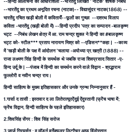
--हिन्दी आलोचना की आधारशिला --
भारतेंदु लिखित ' नाटक' शीर्षक निबंध
--भारतेंदु का प्रथम अनूदित रचना (नाटक)--
विद्यासुंदर नाटक(1868)
--
भारतेंदु रचित खड़ी बोली में कवितायेँ--
फूलों का गुच्छा
--दशरथ विलाप
कविता -
भारतेंदु (खड़ी बोली में)
--हिन्दी प्रदीप 'पत्र का सम्पादन -
बालकृष्ण
भट्ट
--निबंध लेखन क्षेत्र में आ. राम चन्द्र शुक्ल ने हिन्दी का
#बालकृष्ण
भट्ट को- स्टील*** प्रताप नारायण मिश्र को --एडिसन**कहा |
--काव्य
में 'खड़ी बोली के पक्ष में आंदोलन 'चलाया -
अयोध्या प्र.खत्री (1888)
--
राजा लक्ष्मण सिंह हिन्दी के समर्थक थे जबकि राजा शिवप्रसाद सितार -
ए-
हिन्द उर्दू के |
--पंजाब में हिन्दी का समर्थन करने वाले विद्वान -
श्रद्धाराम
फुल्लोरी व नवीन चन्द्र राय।
हिन्दी साहित्य के मुख्य इतिहासकार और उनके ग्रन्थ निम्नानुसार हैं -
1.गार्सा द तासी :
इस्तवार द ला लितेरात्यूरऐंदुई ऐंदुस्तानी (फ्रेंच भाषा में;
फ्रेंच विद्वान, हिन्दी साहित्य के पहले इतिहासकार)
2.शिवसिंह सेंगर :
शिव सिंह सरोज
3.जार्ज ग्रियर्सन :
द मॉडर्न वर्नेक्यूलर लिट्रैचर आफ हिंदोस्तान