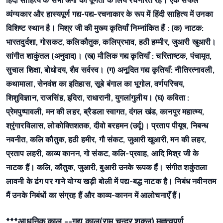
हिंदी साहित्य के सभी अंगों की पूर्णता के लिये रचनारत रहे। एक सफल
व्यंग्यकार और हास्यपूर्ण गद्य-पद्य-रचनाकार के रूप में हिंदी साहित्य में उनका
विशिष्ट स्थान है। मिश्र जी की मुख्य कृतियाँ निम्नांकित हैं : (क) नाटक:
भारतदुर्दशा, गोसकट, कलिकौतुक, कलिप्रभाव, हठी हम्मीर, जुआरी खुआरी।
सांगीत शाकुंतल (अनुवाद)। (ख) मौलिक गद्य कृतियाँ : चरिताष्टक, पंचामृत,
सुचाल शिक्षा, बोधोदय, शैव सर्वस्व। (ग) अनूदित गद्य कृतियाँ: नीतिरत्नावली,
कथामाला, सेनवंश का इतिहास, सूबे बंगाल का भूगोल, वर्णपरिचय,
शिशुविज्ञान, राजसिंह, इदिरा, राधारानी, युगलांगुलीय। (घ) कविता :
प्रेमपुष्पावली, मन की लहर, ब्रैडला स्वागत, दंगल खंड, कानपुर महात्म्य,
श्रृंगारविलास, लोकोक्तिशतक, दीवो बरहमन (उर्दू)। प्रताप पीयूष, निबन्ध
नवनीत, कलि कौतुक, हठी हमीर, गौ संकट, जुआरी खुआरी, मन की लहर,
प्रताप लहरी, काव्य कानन, गो संकट, कलि-प्रवाह, आदि मिश्र जी के
नाटक हैं। कलि, कौतुक, जुआरी, बुआरी उनके रूपक हैं। संगीत शकुंतला
लावनी के ढंग पर गाने योग्य खड़ी बोली में पद्य-बद्ध नाटक है। निबंध नवीनतम
मैं उनके निबंधों का संग्रह हैं और काव्य-कानन में आलोचनाएँ हैं।
***आधुनिक काल --गद्य काल(राम चन्द्र शुक्ल) मह्त्वपूर्ण