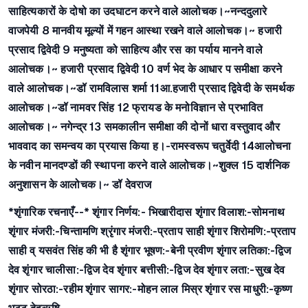
साहित्यकारों के दोषो का उदघाटन करने वाले आलोचक।
~नन्ददुलारे
वाजपेयी
8 मानवीय मूल्यों में गहन आस्था रखने वाले आलोचक।
~ हजारी
प्रसाद द्विवेदी
9 मनुष्यता को साहित्य और रस का पर्याय मानने वाले
आलोचक।
~ हजारी प्रसाद द्विवेदी
10 वर्ण भेद के आधार प समीक्षा करने
वाले आलोचक।
~डॉ रामविलास शर्मा
11आ.हजारी प्रसाद द्विवेदी के समर्थक
आलोचक।
~डॉ नामवर सिंह
12 फ्रायड के मनोविज्ञान से प्रभावित
आलोचक।
~ नगेन्द्र
13 समकालीन समीक्षा की दोनों धारा वस्तुवाद और
भाववाद का समन्वय का प्रयास किया ह।
-रामस्वरूप चतुर्वेदी
14आलोचना
के नवीन मानदण्डों की स्थापना करने वाले आलोचक।
~शुक्ल
15 दार्शनिक
अनुशासन के आलोचक।
~ डॉ देवराज
*शृंगारिक रचनाएँ--*
शृंगार निर्णय:-
भिखारीदास
शृंगार विलाश:-
सोमनाथ
शृंगार मंजरी:-
चिन्तामणि
श्रृंगार मंजरी:-
प्रताप साही
शृंगार शिरोमणि:-
प्रताप
साही व् यसवंत सिंह की भी है
शृंगार भूषण:-
बेनी प्रवीण
शृंगार लतिका:-
द्विज
देव
शृंगार चालीसा:-
द्विज देव
शृंगार बत्तीसी:-
द्विज देव
शृंगार लता:-
सुख देव
शृंगार सोरठा:-
रहीम
शृंगार सागर:-
मोहन लाल मिस्र
शृंगार रस माधुरी:-
कृष्ण