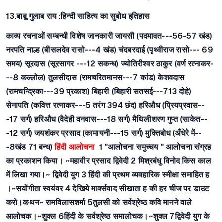
13.बाबू गुलाब राय
:हिन्दी साहित्य का सुबोध इतिहास
काव्य रचनाओं सम्बन्धी विशेष जानकारी
जायसी (पदमावत---56-57 खंड)
नरपति नाल्ह (बीसलदेव रासो---4 खंड) चंदबरदाई (पृथ्वीराज रासो--- 69
समय) सूरदास (सूरसागर ---12 सकन्ध) ज्योतिरीश्वर ठाकुर (वर्ण रत्नाकर-
--8 कल्लोल) तुलसीदास (रामचरितमानस---7 कांड) केशवदास
(रामचन्द्रिका---39 प्रकाश) बिहारी (बिहारी सतसई---713 दोहे)
सेनापति (कवित्त रत्नाकर---5 तरंग 394 छंद) हरिऔध (प्रियप्रवास--
-17 सर्ग) हरिऔध (वैदेही वनवास---18 सर्ग) मैथिलीशरण गुप्त (साकेत--
-12 सर्ग) जयशंकर प्रसाद (कामायनी---15 सर्ग) मुक्तिबोध (अँधेरे में--
-8खंड 71 बन्ध)
हिंदी आलोचना
1 "आलोचना समुच्चय " आलोचना संग्रह
का प्रकाशन किया।
~महावीर प्रसाद द्विवेदी
2 मिश्रबंधु विनोद किस काल
में लिखा गया।
~ द्विवेदी युग
3 हिंदी की प्रथम व्यवहारिक स्मीक्षा समाहित ह
।
~सयोंगीता स्वयंवर
4 देखिये मार्क्सवाद सीखाता ह की हर चीज पर डाउट
करो।कथन
~ रामविलासशर्मा
5तुलसी को सर्वश्रेष्ठ कवि मानने वाले
आलोचक।
~शुक्ल
6हिंदी के सर्वश्रेष्ठ समालोचक।
~शुक्ल
7द्विवेदी युग के