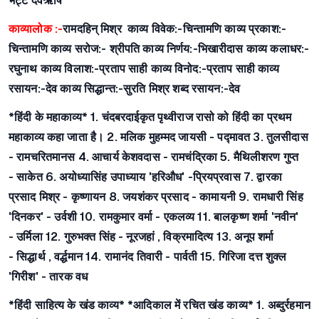
भट्ट देवऋषि
काव्यालोक :-
रामदहिन् मिश्र
काव्य विवेक:-
चिन्तामणि
काव्य प्रकाश:-
चिन्तामणि
काव्य सरोज:-
श्रीपति
काव्य निर्णय:-
भिखारीदास
काव्य कलाधर:-
रघुनाथ
काव्य विलाश:-
प्रताप साही
काव्य विनोद:-
प्रताप साही
काव्य
रसायन:
-देव
काव्य सिद्धान्त:-
सुरति मिश्र
शब्द रसायन:
-देव
*हिंदी के महाकाव्य*
1. चंदबरदाईकृत पृथ्वीराज रासो को हिंदी का प्रथम
महाकाव्य कहा जाता है।
2. मलिक मुहम्मद जायसी -
पद्मावत
3. तुलसीदास
-
रामचरितमानस
4. आचार्य केशवदास -
रामचंद्रिका
5. मैथिलीशरण गुप्त
-
साकेत
6. अयोध्यासिंह उपाध्याय 'हरिऔध' -
प्रियप्रवास
7. द्वारका
प्रसाद मिश्र
- कृष्णायन
8. जयशंकर प्रसाद -
कामायनी
9. रामधारी सिंह
'दिनकर' -
उर्वशी
10. रामकुमार वर्मा -
एकलव्य
11. बालकृष्ण शर्मा 'नवीन'
-
उर्मिला
12. गुरुभक्त सिंह -
नूरजहां , विक्रमादित्य
13. अनूप शर्मा
-
सिद्धार्थ , वर्द्धमान
14. रामानंद तिवारी -
पार्वती
15. गिरिजा दत्त शुक्ल
'गिरीश' -
तारक वध
*हिंदी साहित्य के खंड काव्य*
*आदिकाल में रचित खंड काव्य*
1. अब्दुर्रहमान