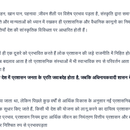
,
,
,
हन
खान
पान
पहनावा
जीवन
शैली
पर
विशेष
प्रभाव
पड़ता
है,
संस्कृति
द्वारा
सम
ति
और
मान्यताओं
को
ध्यान
में
रखकर
ही
प्रशासनिक
और
वैधानिक
कानूनो का
निर्
ाँ देश की सांस्कृतिक विविधता पर आधारित होती हैं।
ं
ही
एक
दूसरे
को
प्रभावित
करते
हैं
लोक
प्रशासन
की
जड़े
राजनीति
में
निहित
हो
ब
बदलाव
आता
है
तो
प्रशासनिक
संस्थाओं
में
भी
स्वाभाविक
रुप
से
परिवर्तन
आता
ा
है
देश में प्रशासन जनता के प्रति जवाबदेह होता है, जबकि अधिनायकवादी शासन में
या
जाता
था,
लेकिन
पिछले
कुछ
वर्षों
से
आर्थिक
विकास
के
अनुसार
नईं
प्रशासनि
िक
सुधार किए
जाते
हैं,
किसी
भी
देश
की
योजना
को
लागू करने
का
दायित्व
प्रशास
,
र
प्रभाव
प्रशासन
नियम
द्वारा
आर्थिक
जीवन
का
नियंत्रण
वित्तीय
प्रशासन
और
र
निश्चित
रुप
से
प्रभावपड़ता