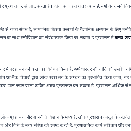
,
और
प्रशासन
उन्हें
लागू
करता
है।
दोनों
का
गहरा
अंतर्सम्बन्ध
है
क्योंकि
राजनीति
ष्टि
से
गहरा
संबंध
है, सामाजिक
क्रिया
कलापों
के
वैज्ञानिक
अध्ययन
के
लिए
मनोवै
ासन
के
साथ
मनोविज्ञान
का
संबंध
स्पष्ट
किया जा
सकता
है
प्रशासन
में
मानव
व्य
्त्र
में
प्रशासन
की
कला
का
विवेचन
किया
है,
अर्थशास्त्र
की
नीति
को
उसके
आर्
वीन
आर्थिक
विचारों
द्वारा
लोक
प्रशासन
के
संगठन
का
प्रभावित
किया
जाना,
यह
प्रशासन आर्थिक संस
च्छा
ज्ञान रखने
वाला
व्यक्ति
अच्छा
प्रशासक
बन
सकता
है,
लोक
प्रशासन
और
राजनीति
विज्ञान
के
मध्य
है,
लोक
प्रशासन
कानून
के
अंतर्गत
प्रशासनिक कार्य संविधान और कानू
सन
और
विधि
के
मध्य
संबंधो
को
स्पष्ट
करते
हैं,