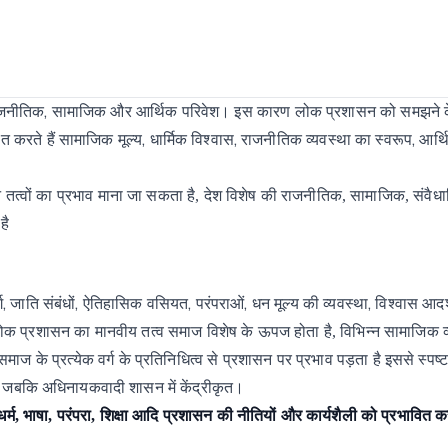
,
जनीतिक
सामाजिक
और
आर्थिक
परिवेश।
इस
कारण
लोक
प्रशासन
को
समझने 
,
,
,
ित
करते
हैं
सामाजिक
मूल्य
धार्मिक
विश्वास
राजनीतिक
व्यवस्था
का
स्वरूप
आर्थ
न
तत्वों
का
प्रभाव
माना
जा
सकता
है,
देश
विशेष
की
राजनीतिक,
सामाजिक,
संवैध
है
,
,
,
,
,
ग
जाति
संबंधों
ऐतिहासिक
वसियत
परंपराओं
धन
मूल्य
की
व्यवस्था
विश्वास
आदर
ोक
प्रशासन
का
मानवीय
तत्व
समाज
विशेष
के
ऊपज होता
है,
विभिन्न
सामाजिक
समाज
के
प्रत्येक
वर्ग
के
प्रतिनिधित्व
से
प्रशासन
पर
प्रभाव
पड़ता
है
इससे
स्पष्
है, जबकि अधिनायकवादी शासन में केंद्रीकृत।
र्म, भाषा, परंपरा, शिक्षा आदि प्रशासन की नीतियों और कार्यशैली को प्रभावित कर