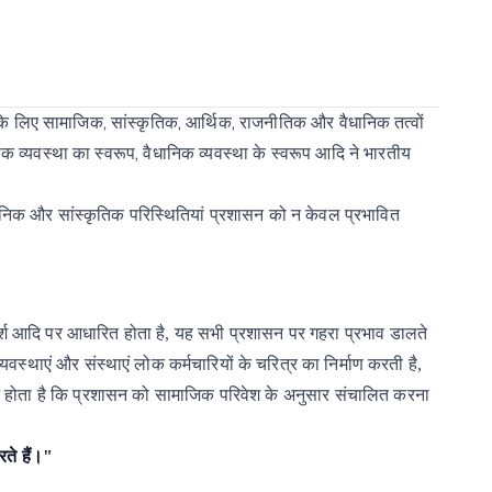
,
,
,
के
लिए
सामाजिक
सांस्कृतिक
आर्थिक
राजनीतिक
और
वैधानिक
तत्वों
,
िक
व्यवस्था
का
स्वरूप
वैधानिक
व्यवस्था
के
स्वरूप
आदि
ने
भारतीय
ानिक
और
सांस्कृतिक
परिस्थितियां
प्रशासन
को
न
केवल
प्रभावित
्श आदि
पर
आधारित
होता
है,
यह
सभी
प्रशासन
पर
गहरा
प्रभाव डालते
व्यवस्थाएं
और
संस्थाएं
लोक
कर्मचारियों
के
चरित्र
का
निर्माण
करती
है,
ट
होता
है
कि
प्रशासन
को
सामाजिक
परिवेश
के
अनुसार
संचालित
करना
ते हैं।
"