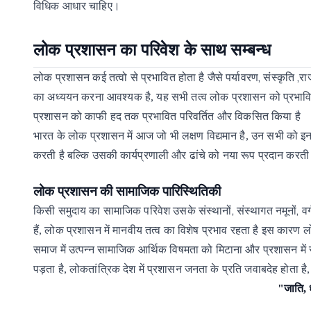
विधिक आधार चाहिए।
लोक
प्रशासन
का
परिवेश
के
साथ
सम्बन्ध
,
,
लोक
प्रशासन
कई
तत्वो
से
प्रभावित
होता
है
जैसे
पर्यावरण
संस्कृति
रा
का
अध्ययन
करना
आवश्यक
है,
यह
सभी
तत्व
लोक
प्रशासन
को
प्रभाव
प्रशासन
को
काफी
हद
तक
प्रभावित
परिवर्तित
और
विकसित
किया
है
भारत
के
लोक
प्रशासन में
आज
जो
भी
लक्षण
विद्यमान
है,
उन
सभी
को
इ
करती
है
बल्कि
उसकी
कार्यप्रणाली
और
ढांचे
को
नया
रूप
प्रदान
करती
लोक
प्रशासन
की
सामाजिक
पारिस्थितिकी
,
,
किसी
समुदाय
का
सामाजिक
परिवेश
उसके
संस्थानों
संस्थागत
नमूनों
वर्
हैं,
लोक
प्रशासन
में
मानवीय
तत्व
का
विशेष
प्रभाव रहता
है
इस
कारण
ल
समाज
में
उत्पन्न
सामाजिक
आर्थिक
विषमता को
मिटाना
और
प्रशासन
में
पड़ता
है, लोकतांत्रिक देश में प्रशासन जनता के प्रति जवाबदेह होता 
"जाति, ध