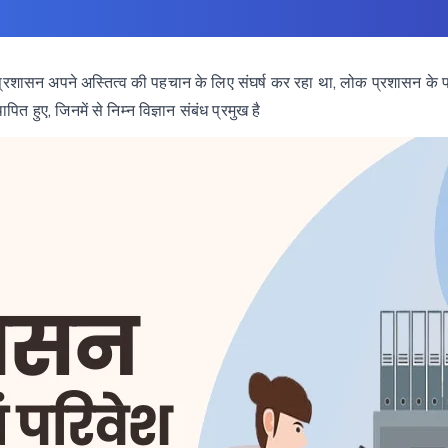
,
प्रशासन
अपने
अस्तित्व
की
पहचान
के
लिए
संघर्ष
कर
रहा
था
लोक
प्रशासन
के
प
,
थापित
हुए
जिनमें
से
निम्न
विज्ञान
संबंध
प्रमुख
है