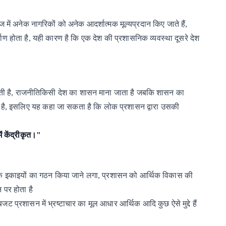
ाज
में
अनेक
नागरिकों को
अनेक
आदर्शात्मक
मूल्यप्रदान
किए
जाते
हैं,
माण
होता
है,
यही
कारण
है
कि
एक
देश
की
प्रशासनिक
व्यवस्था
दूसरे
देश
ती
है,
राजनीतिकिसी
देश
का
शासन
माना
जाता
है
जबकि
शासन
का
है,
इसलिए
यह
कहा
जा
सकता
है
कि
लोक
प्रशासन
द्वारा
उसकी
 केंद्रीकृत।
"
क
इकाइयों
का
गठन
किया
जाने
लगा,
प्रशासन
को
आर्थिक
विकास
की
न
पर
होता
है
बजट
प्रशासन
में
भ्रष्टाचार
का
मूल
आधार
आर्थिक
आदि
कुछ
ऐसे
मुद्दे
हैं