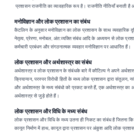
प्रशासन
राजनीति
का
व्यावहारिक
रूप
है।
राजनीति
नीतियाँ
बनाती
है
मनोविज्ञान
और
लोक
प्रशासन
का
संबंध
कैटलिन
के
अनुसार
मनोविज्ञान
का
लोक
प्रशासन
के
साथ
व्यवहारिक
दृ
,
,
,
:
नेतृत्व
प्रेरणा
मनोबल
अंत
व्यक्ति
संबंध आदि
के
अध्ययन
से
लोक
प्रश
कर्मचारी प्रबंधन और संगठनात्मक व्यवहार मनोविज्ञान पर आधारित हैं।
लोक
प्रशासन
और
अर्थशास्त्र
का
संबंध
अर्थशास्त्र
व
लोक
प्रशासन
के
संबंधके
बारे
में
कौटिल्य
ने
अपने
अर्थशास
क्रियान्वन,
परस्पर
विरोधी
हितों के
मध्य
लोक
प्रशासन
द्वारा
संतुलन,
न
और
अर्थशास्त्र
के
मध्य
संबंधो को
प्रकट
करते
हैं,
एक
अर्थशास्त्र
का
अ
अर्थशास्त्र से जुड़े होते हैं।
लोक
प्रशासन
और
विधि
के
मध्य
संबंध
लोक
प्रशासन
और
विधि
के
मध्य
उतना
ही
निकट
का
संबंध है
जितना
कि
कानून
निर्माण में
हाथ,
कानून
द्वारा
प्रशासन
पर
अंकुश आदि
लोक
प्रशा