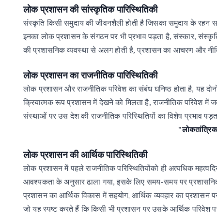
लोक
प्रशासन
की
सांस्कृतिक
पारिस्थितिकी
संस्कृति किसी
समुदाय
की
जीवनशैली
होती
है
जिसका
समुदाय
के
रहन
स
इनका
लोक
प्रशासन
के
संगठन पर
भी
प्रभाव
पड़ता
है,
संस्कार,
संस्कृ
की
प्रशासनिक
व्यवस्था
से
अलग
होती
है, प्रशासन का आचरण और नीतिय
लोक
प्रशासन
का
राजनीतिक
पारिस्थितिकी
लोक
प्रशासन
और
राजनीतिक
परिवेश
का
संबंध
घनिष्ठ
होता
है,
यह
दोनो
क्रियात्मक
रूप
प्रशासन
में
देखने
को
मिलता
है,
राजनीतिक
परिवेश
में
ज
संस्थाओं पर
उस
देश
की
राजनीतिक
परिस्थितियों
का
विशेष
प्रभाव पड़त
"लोकतांत्रिक 
लोक
प्रशासन
की
आर्थिक
पारिस्थितिकी
लोक
प्रशासन
में
पहले
राजनीतिक
परिस्थितियोंको
ही
अत्यधिक
महत्वदि
-
आवश्यकता
के
अनुसार
ढाला
गया,
इसके
लिए
समय
समय
पर
प्रशासन
,
प्रशासन
का
आर्थिक
विकास
में
सहयोग
आर्थिक
व्यवहार
का
प्रशासन
प
जो
यह
स्पष्ट
करते
हैं
कि
किसी
भी
प्रशासन
पर
उसके
आर्थिक
परिवेश
प