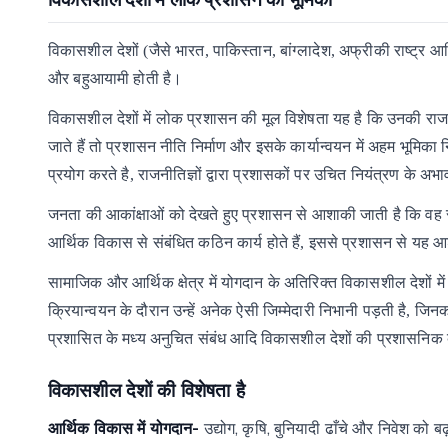
विकासशील देशों (जैसे भारत, पाकिस्तान, बांग्लादेश, अफ्रीकी राष्ट्र 
और बहुआयामी होती है।
विकासशील
देशों
में
लोक
प्रशासन
की
मूल
विशेषता
यह
है
कि
उनकी
रा
जाते
हैं
तो
प्रशासन
नीति
निर्माण
और
इसके
कार्यान्वयन
में
अहम
भूमिका
न
प्रयोग
करते
है,
राजनीतिज्ञों
द्वारा
प्रशासकों
पर
उचित
नियंत्रण
के
अभाव
जनता
की
आकांक्षाओं
को
देखते
हुए
प्रशासन
से
आशाकी
जाती
है
कि
वह
आर्थिक
विकास
से
संबंधित
कठिन
कार्य होते
हैं,
इससे
प्रशासन
से
यह
आ
सामाजिक
और
आर्थिक
क्षेत्र
में
योगदान
के
अतिरिक्त
विकासशील
देशों
में
क्रियान्वयन
के
दौरान
उन्हें
अनेक
ऐसी
जिम्मेदारी
निभानी
पड़ती
है,
जिनक
प्रशासित
के
मध्य
अनुचित
संबंध
आदि
विकासशील
देशों
की
प्रशासनिक
विकासशील देशों की विशेषता है
आर्थिक विकास में योगदान-
उद्योग, कृषि, बुनियादी ढाँचे और निवेश को 