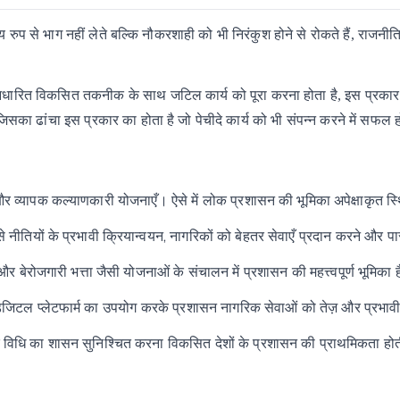
य
रुप
से
भाग
नहीं
लेते
बल्कि
नौकरशाही
को
भी
निरंकुश होने
से
रोकते
हैं,
राजनीति
धारित
विकसित
तकनीक
के
साथ
जटिल
कार्य
को
पूरा
करना
होता
है,
इस
प्रकार
जिसका
ढांचा
इस
प्रकार
का
होता
है
जो
पेचीदे
कार्य
को
भी
संपन्न
करने
में
सफल
और व्यापक कल्याणकारी योजनाएँ। ऐसे में लोक प्रशासन की भूमिका अपेक्षाकृत स्
से नीतियों के प्रभावी क्रियान्वयन, नागरिकों को बेहतर सेवाएँ प्रदान करने और पा
ंशन और बेरोजगारी भत्ता जैसी योजनाओं के संचालन में प्रशासन की महत्त्वपूर्ण भूमिका 
 डिजिटल प्लेटफार्म का उपयोग करके प्रशासन नागरिक सेवाओं को तेज़ और प्रभाव
 विधि का शासन सुनिश्चित करना विकसित देशों के प्रशासन की प्राथमिकता होत