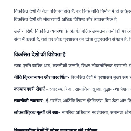
विकसित
देशों
के
नेता
परिपक्व
होते
हैं,
वह
सिर्फ
नीति
निर्माण
में
ही
सक्रि
विकसित
देशों
की
नौकरशाही
अधिक
विशिष्ट
और
व्यावसायिक
है
उन्हें
न
सिर्फ
विकसित
व्यवस्था
के
अंतर्गत
बल्कि
उच्चतम
तकनीकी
पर
आ
सेवा
में
करती
है,
यहां
पर
लोक
प्रशासन
का
ढांचा
वृद्धस्तरीय
संगठन है,
विकसित देशों की विशेषता है
उच्च प्रति व्यक्ति आय, तकनीकी उन्नति, स्थिर लोकतांत्रिक प्रणाली 
नीति क्रियान्वयन और पारदर्शिता-
विकसित देशों में प्रशासन मुख्य रूप 
कल्याणकारी सेवाएँ -
स्वास्थ्य, शिक्षा, सामाजिक सुरक्षा, वृद्धावस्था पे
तकनीकी नवाचार-
ई-गवर्नेंस, आर्टिफिशियल इंटेलिजेंस, बिग डेटा और
लोकतांत्रिक मूल्यों की रक्षा-
नागरिक अधिकार, स्वतंत्रता, समानता और
विकासशील
देशों
में
लोक
प्रशासन
की
भूमिका