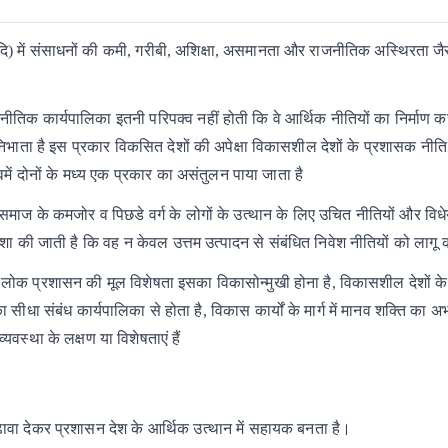
आदि) में संसाधनों की कमी, गरीबी, अशिक्षा, असमानता और राजनीतिक अस्थिरता जैस
जनीतिक
कार्यपालिका
इतनी
परिपक्व
नहीं होती
कि
वे
आर्थिक
नीतियों
का
निर्माण
क
िभाता
है
इस
प्रकार
विकसित
देशों
की
अपेक्षा
विकासशील
देशों
के
प्रशासक
नीति
में
दोनों
के
मध्य
एक
प्रकार
का
असंतुलन
पाया
जाता
है
समाज
के
कमजोर
व
पिछडे
वर्ग
के
लोगों
के
उत्थान
के
लिए
उचित
नीतियों
और
विध
शा
की
जाती
है
कि
वह
न
केवल
उत्तम
उत्पादन
से
संबंधित
निवेश
नीतियों
को
लागू
क
लोक
प्रशासन
की
मूल
विशेषता
इसका
विकासोन्मुखी
होना
है,
विकासशील
देशों
के
ा
सीधा
संबंध
कार्यपालिका
से
होता
है,
विकास
कार्यों
के
मार्ग
में
मानव
शक्ति
का
अभ
व्यवस्था
के
लक्षण
या
विशेषताएं हैं
बढ़ावा देकर प्रशासन देश के आर्थिक उत्थान में सहायक बनता है।