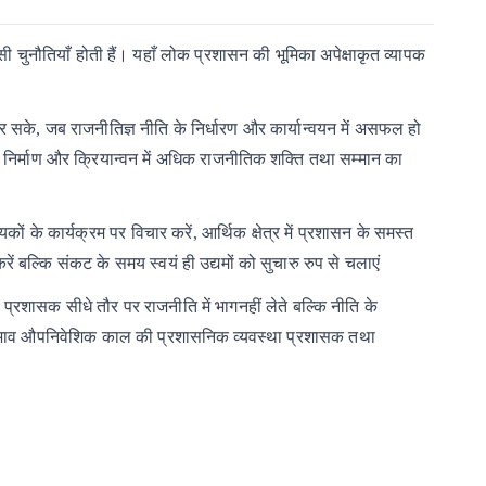
ी चुनौतियाँ होती हैं। यहाँ लोक प्रशासन की भूमिका अपेक्षाकृत व्यापक
र
सके,
जब
राजनीतिज्ञ
नीति
के
निर्धारण
और
कार्यान्वयन
में
असफल
हो
निर्माण
और
क्रियान्वन
में
अधिक
राजनीतिक
शक्ति
तथा
सम्मान
का
ेयकों
के
कार्यक्रम
पर
विचार
करें,
आर्थिक
क्षेत्र
में
प्रशासन के
समस्त
रें
बल्कि
संकट
के
समय
स्वयं
ही
उद्यमों
को
सुचारु
रुप
से
चलाएं
प्रशासक
सीधे
तौर
पर
राजनीति
में
भागनहीं
लेते
बल्कि
नीति
के
ाव
औपनिवेशिक
काल
की
प्रशासनिक
व्यवस्था
प्रशासक
तथा