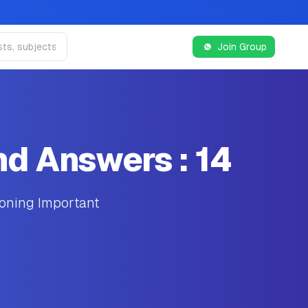
Join Group
d Answers : 14
oning Important