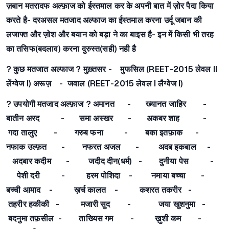
ज़बान मतरादफ अल्फ़ाज को ईस्तमाल कर के अपनी बात में ज़ोर पैदा किया
करते है- दरअसल मतजाद अल्फाज का ईस्तमाल करना उर्दू जबान की
लजाफ्त और ज़ोश और बयान को बड़ा ने का बाइस है- इन में किसी भी तरह
का तसिफ(बदलाव) करना दुरुस्त(सही) नही है
? कुछ मतजात अल्फाज ? मुख़्तसर - मुफसिल (REET-2015 लेवल II
लेंग्वेज I) अरूज़ - जवाल (REET-2015 लेवल I लैग्वेज I)
? उपयोगी मतजाद अल्फ़ाज ? अमानत - ख्यानत जाहिर -
बातीन अरद - समा अस्खर - अकबर शाह -
गदा तालुए - गरुब फना - बका इतफ़ाक -
नफाक उल्फ़त - नफरत अजल - अदब इकबाल -
अदबार कदीम - जदीद दीन(धर्म) - दुनीया पेस -
पेशी दरी - हरम पोशिदा - नमाया बच्चा -
बच्ची आमाद - ख़र्च कालत - कशरत तकरीर -
तहरीर हकीकी - मजारी सुद - जया खुशनुमा -
बदनुमा तफ़सील - ताख्यिस गम - ख़ुशी कम -