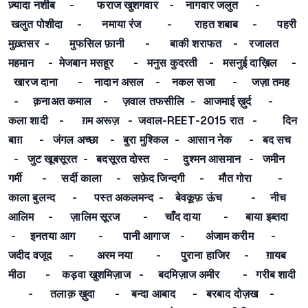
ज़्यादा नशीब - फराज खुशगवार - नागवार जलुत -
खलुत पोशीदा - नमाया रंज - राहत शबाब - पहरी
मुख़्तसर - मुफसिल फ़ानी - बाकी शराफत - रजालत
महमान - मेजबान मसहूर - मनुस कुदरती - मसनुई दाख़िल -
खारज दाना - नादान असल - नकल सजा - जज़ा तमह
- क़नाअत कमाल - ज़वाल तफसीलि - आजमाई ख़ुर्द -
कला शादी - ग़म अरूज़ - जवाल-REET-2015 रात - दिन
बाग़ - जंगल अच्छा - बुरा मुश्किल - आसान नेक - बद सच
- जुट खूबसूरत - बदसूरत दोस्त - दुश्मन आसमान - जमीन
गर्मी - सर्दी काला - सफ़ेद जिन्दगी - मौत गोरा -
काला बुलन्द - पस्त अकलमन्द - बेवकूफ़ ऊंच - नीच
आलिम - ज़ालिम सूरज - चाँद दाया - बाया इब्तदा
- इनतया आग - पानी आगाज - अंजाम करीम -
जदीद वजूद - अरम नया - पुराना हाजिर - ग़ायब
मीठा - कड़वा खुशमिज़ाज - बदमिज़ाज अमीर - गरीब शादी
- तलाक़ ख़ुदा - बन्दा आबाद - बरबाद दोज़ख -