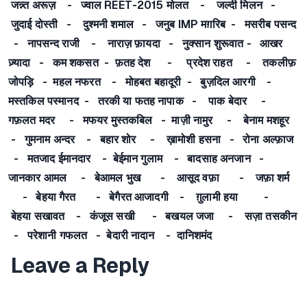
जन्न्त अरूज़ - ज्वाल REET-2015 मोलत - जल्दी मिलन -
जुदाई दोस्ती - दुश्मनी शमाल - जनुब IMP मग़रिब - मसरीब पसन्द
- नापसन्द राजी - नाराज़ फ़ायदा - नुक्सान शुरूवात - आखर
ज़्यादा - कम शकसत - फ़तह देश - प्रदेश राहत - तकलीफ़
जोपड़ि - महल नफरत - मोहबत बहादूरी - बुज़दिल आरगी -
मस्तकिल पस्मानद - तरकी या फतह नापाक - पाक बेदार -
गफ़लत मदर - मफयर मुस्तकबिल - माज़ी नामुर - बेनाम मशहूर
- गुमनाम अन्दर - बहार शोर - ख़ामोशी हसना - रोना अल्फ़ाज
- मतजाद ईमानदार - बेईमान गुलाम - बादसाह अनजान -
जानकार आमल - बेआमल भुख - आसूद वफ़ा - जफ़ा शर्म
- बेहया गैरत - बेगैरत आजादगी - ग़ुलामी हया -
बेहया सखावत - कंजूस सखी - बखयल जजा - सज़ा तसकीन
- परेशानी गफलत - बेदारी नादान - दानिशमंद
Leave a Reply